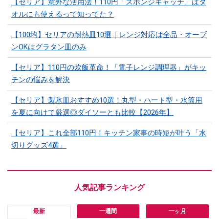
【セリア】意外な活用法！110円「スポンジキャッチ」はタ
オルにも使えるって知ってた？
【100均】セリアの耐熱皿10選｜レンジ対応は全品・オーブ
ンOKはグラタン皿のみ
【セリア】110円の炊飯革命！「電子レンジ調理器」がキッ
チンの悩みを解決
【セリア】製氷皿おすすめ10選！丸型・ハート型・水筒用
を夏に向けて厳選◎ダイソーとも比較【2026年】
【セリア】これ全部110円！キッチン家事の時短が叶う「水
切りグッズ4選」
最新
一週間
一ヶ月