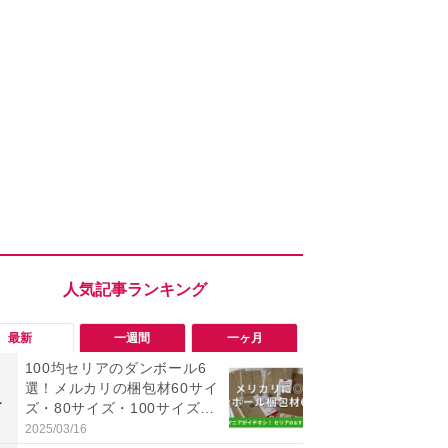
最新
一週間
一ヶ月
100均セリアのダンボール6
「旅行気分
選！メルカリの梱包材60サイ
食べ比べし
1
1
ズ・80サイズ・100サイズに
3つのご当地
も対応、収納にも便利
新発売
2025/03/16
2026/08/02