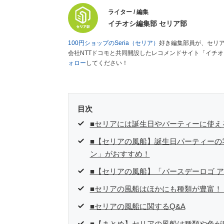
ライター / 編集
イチオシ編集部 セリア部
100円ショップのSeria（セリア）
好き編集部員が、セリ
会社NTTドコモと共同開設したレコメンドサイト「イチ
ォロー
してください！
目次
■セリアには誕生日やパーティーに使え
■【セリアの風船】誕生日パーティーの
ン」がおすすめ！
■【セリアの風船】「バースデーロゴ 
■セリアの風船はほかにも種類が豊富！
■セリアの風船に関するQ&A
■【まとめ】セリアの風船は種類や色が