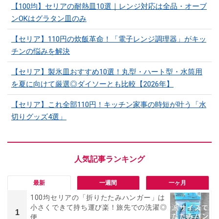
【100均】セリアの耐熱皿10選｜レンジ対応は全品・オーブ
ンOKはグラタン皿のみ
【セリア】110円の炊飯革命！「電子レンジ調理器」がキッ
チンの悩みを解決
【セリア】製氷皿おすすめ10選！丸型・ハート型・水筒用
を夏に向けて厳選◎ダイソーとも比較【2026年】
【セリア】これ全部110円！キッチン家事の時短が叶う「水
切りグッズ4選」
最新
一週間
一ヶ月
100均セリアの「折りたたみハンガー」は
小さくできて持ち運び楽！旅先での洗濯◎
1
便...