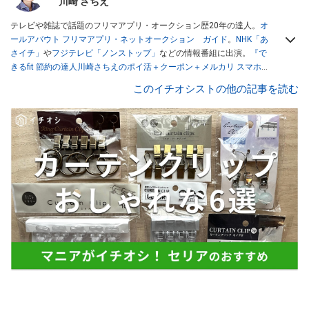
川崎 さちえ
テレビや雑誌で話題のフリマアプリ・オークション歴20年の達人。
オ
ールアバウト フリマアプリ・ネットオークション ガイド
。
NHK「あ
さイチ」
や
フジテレビ「ノンストップ」
などの情報番組に出演。
『で
きるfit 節約の達人川崎さちえのポイ活＋クーポン＋メルカリ スマホで
おトク術』（インプレス刊）
、
『「ゆる副業」のはじめかた メルカリ
このイチオシストの他の記事を読む
スマホ1つでスキマ時間に効率的に稼ぐ！』（翔泳社刊）
ほか著書多
数。ブログは
「川崎さちえのごちゃまぜ日記」
。
■経歴：2003年、夫が子育てをするために、突然会社を辞める。翌月
からの給料が０円になり、家にいながら、しかも空いた時間でできる
オークションに目をつける。しかし、取引の仕方がわからずに、まず
は落札者として参加。その後、出品者側にまわり、家の中の物を出品
しまくる。出品する物がほぼなくなってからは、仕入れを経験。ネッ
トオークションを生活の一部に取り入れるべく、「ネットオークショ
ンやフリマアプリは生活のインフラになる」という考えを持つ。また
消費税増税の社会においては、ネットオークションやフリマアプリが
家計の救世主になりえると考え、業者とは違う視点でユーザーとして
参加中。