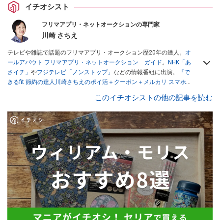
イチオシスト
フリマアプリ・ネットオークションの専門家
川崎 さちえ
テレビや雑誌で話題のフリマアプリ・オークション歴20年の達人。
オ
ールアバウト フリマアプリ・ネットオークション ガイド
。
NHK「あ
さイチ」
や
フジテレビ「ノンストップ」
などの情報番組に出演。
『で
きるfit 節約の達人川崎さちえのポイ活＋クーポン＋メルカリ スマホで
おトク術』（インプレス刊）
、
『「ゆる副業」のはじめかた メルカリ
このイチオシストの他の記事を読む
スマホ1つでスキマ時間に効率的に稼ぐ！』（翔泳社刊）
ほか著書多
数。ブログは
「川崎さちえのごちゃまぜ日記」
。
■経歴：2003年、夫が子育てをするために、突然会社を辞める。翌月
からの給料が０円になり、家にいながら、しかも空いた時間でできる
オークションに目をつける。しかし、取引の仕方がわからずに、まず
は落札者として参加。その後、出品者側にまわり、家の中の物を出品
しまくる。出品する物がほぼなくなってからは、仕入れを経験。ネッ
トオークションを生活の一部に取り入れるべく、「ネットオークショ
ンやフリマアプリは生活のインフラになる」という考えを持つ。また
消費税増税の社会においては、ネットオークションやフリマアプリが
家計の救世主になりえると考え、業者とは違う視点でユーザーとして
参加中。