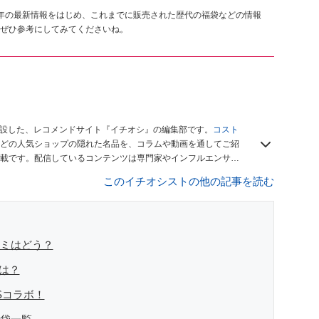
4年の最新情報をはじめ、これまでに販売された歴代の福袋などの情報
ぜひ参考にしてみてくださいね。
開設した、レコメンドサイト『イチオシ』の編集部です。
コスト
どの人気ショップの隠れた名品を、コラムや動画を通してご紹
載です。配信しているコンテンツは専門家やインフルエンサー
をお届けしているので、ぜひ
Googleニュースでフォロー
してく
このイチオシストの他の記事を読む
コミはどう？
報は？
Sコラボ！