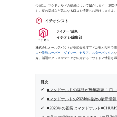
今回は、マクドナルドの福袋について紹介します！ 202
も。夏の福袋など気になる口コミ情報もお届けしますよ。
イチオシスト
ライター / 編集
イチオシ編集部
株式会社オールアバウトが株式会社NTTドコモと共同で
コ
や
業務スーパー
、
ダイソー
、
セリア
、
スターバックス
な
介。話題のグルメやマニアが紹介するアウトドア情報も満
が実際に使用してレビューしています。毎日トレンド情報
ださい！
目次
■マクドナルドの福袋が毎年話題！ 口
■マクドナルドの2024年福袋の最新情
■2023年の福袋はマクドナルド×CHUM