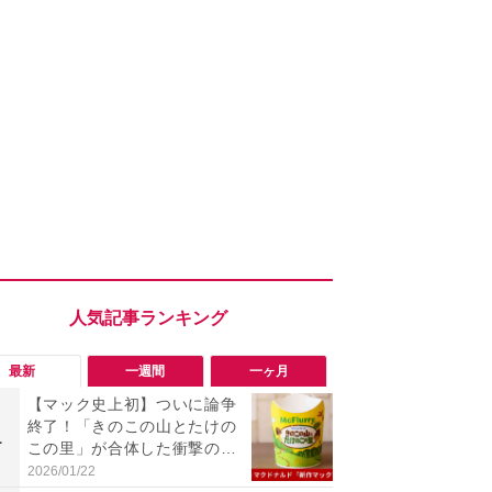
最新
一週間
一ヶ月
【マック史上初】ついに論争
「勝手にデ
終了！「きのこの山とたけの
る!?」Win
1
1
この里」が合体した衝撃の新
オフにして最
作ルーリー
身を守る技
2026/01/22
2026/08/05