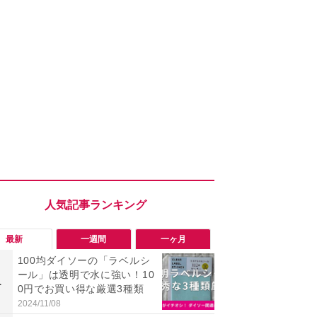
最新
一週間
一ヶ月
100均ダイソーの「ラベルシ
「勝手にデ
ール」は透明で水に強い！10
る!?」Win
1
1
0円でお買い得な厳選3種類
オフにして最
身を守る技
2024/11/08
2026/08/05