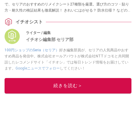
で、セリアのおすすめのリメイクシート27種類を厳選。選び方のコツ・貼り
方・耐久性の検証結果も徹底解説！ きれいにはがせる？ 防水仕様？ などの気
になる情報も！ リメイクシートを試したいという方は、ぜひチェックしてみ
イチオシスト
てくださいね。
ライター / 編集
イチオシ編集部 セリア部
100円ショップのSeria（セリア）
好き編集部員が、セリアの人気商品やおす
すめ商品を発信中。株式会社オールアバウトが株式会社NTTドコモと共同開
設したレコメンドサイト「イチオシ」では毎日トレンド情報をお届けしてい
ます。
Googleニュースでフォロー
してください！
このイチオシストの他の記事を読む
続きを読む＞