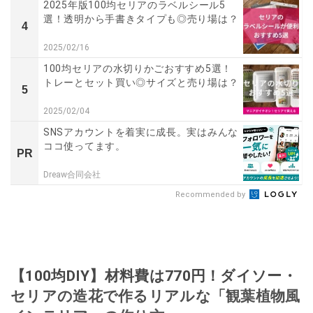
2025年版100均セリアのラベルシール5
選！透明から手書きタイプも◎売り場は？
4
2025/02/16
100均セリアの水切りかごおすすめ5選！
トレーとセット買い◎サイズと売り場は？
5
2025/02/04
SNSアカウントを着実に成長。実はみんな
ココ使ってます。
PR
Dreaw合同会社
Recommended by
【100均DIY】材料費は770円！ダイソー・
セリアの造花で作るリアルな「観葉植物風