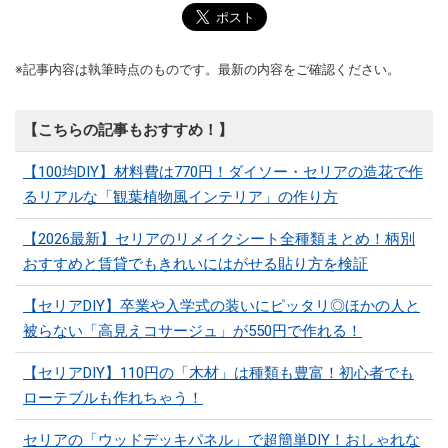
※記事内容は執筆時点のものです。最新の内容をご確認ください。
【こちらの記事もおすすめ！】
【100均DIY】材料費は770円！ダイソー・セリアの造花で作
るリアルな「観葉植物風インテリア」の作り方
【2026最新】セリアのリメイクシート全種類まとめ！柄別
おすすめと賃貸でもきれいにはがせる貼り方を検証
【セリアDIY】卒業や入学式の装いにピッタリ◎ほかの人と
被らない「高見えコサージュ」が550円で作れる！
【セリアDIY】110円の「木材」は種類も豊富！初心者でも
ローテブルも作れちゃう！
セリアの「ウッドデッキパネル」で超簡単DIY！おしゃれな