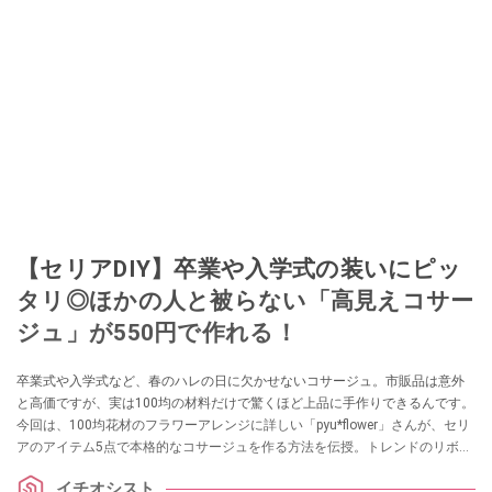
【セリアDIY】卒業や入学式の装いにピッ
タリ◎ほかの人と被らない「高見えコサー
ジュ」が550円で作れる！
卒業式や入学式など、春のハレの日に欠かせないコサージュ。市販品は意外
と高価ですが、実は100均の材料だけで驚くほど上品に手作りできるんです。
今回は、100均花材のフラワーアレンジに詳しい「pyu*flower」さんが、セリ
アのアイテム5点で本格的なコサージュを作る方法を伝授。トレンドのリボン
を取り入れた、初心者でも失敗しないオシャレなアクセサリーの作り方を詳
イチオシスト
しくご紹介します。