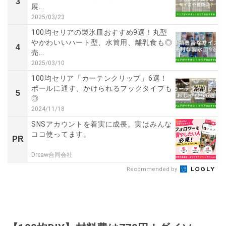
3
展...
2025/03/23
100均セリアの製氷皿おすすめ9選！丸型
やかわいいハート型、水筒用、離乳食も◎
4
売...
2025/03/10
100均セリア「カーテンクリップ」6選！
ポールに通す、かけられるフックタイプも
5
◎
2024/11/18
SNSアカウントを着実に成長。実はみんな
ココ使ってます。
PR
Dreaw合同会社
Recommended by