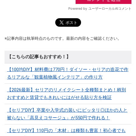
※記事内容は執筆時点のものです。最新の内容をご確認ください。
【こちらの記事もおすすめ！】
【100均DIY】材料費は770円！ダイソー・セリアの造花で作
るリアルな「観葉植物風インテリア」の作り方
【2026最新】セリアのリメイクシート全種類まとめ！柄別
おすすめと賃貸でもきれいにはがせる貼り方を検証
【セリアDIY】卒業や入学式の装いにピッタリ◎ほかの人と
被らない「高見えコサージュ」が550円で作れる！
【セリアDIY】110円の「木材」は種類も豊富！初心者でも