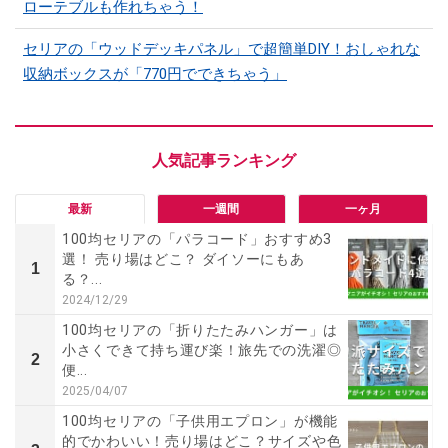
ローテブルも作れちゃう！
セリアの「ウッドデッキパネル」で超簡単DIY！おしゃれな
収納ボックスが「770円でできちゃう」
最新
一週間
一ヶ月
100均セリアの「パラコード」おすすめ3
選！ 売り場はどこ？ ダイソーにもあ
1
る？...
2024/12/29
100均セリアの「折りたたみハンガー」は
小さくできて持ち運び楽！旅先での洗濯◎
2
便...
2025/04/07
100均セリアの「子供用エプロン」が機能
的でかわいい！売り場はどこ？サイズや色