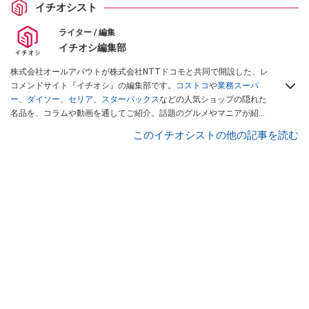
イチオシスト
ライター / 編集
イチオシ編集部
株式会社オールアバウトが株式会社NTTドコモと共同で開設した、レ
コメンドサイト『イチオシ』の編集部です。
コストコ
や
業務スーパ
ー
、
ダイソー
、
セリア
、
スターバックス
などの人気ショップの隠れた
名品を、コラムや動画を通してご紹介。話題のグルメやマニアが紹介
するアウトドア情報も満載です。配信しているコンテンツは専門家や
このイチオシストの他の記事を読む
インフルエンサーが実際に使用してレビューしています。毎日トレン
ド情報をお届けしているので、ぜひ
Googleニュースでフォロー
してく
ださい！