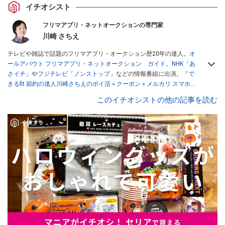
イチオシスト
フリマアプリ・ネットオークションの専門家
川崎 さちえ
テレビや雑誌で話題のフリマアプリ・オークション歴20年の達人。
オ
ールアバウト フリマアプリ・ネットオークション ガイド
。
NHK「あ
さイチ」
や
フジテレビ「ノンストップ」
などの情報番組に出演。
『で
きるfit 節約の達人川崎さちえのポイ活＋クーポン＋メルカリ スマホで
おトク術』（インプレス刊）
、
『「ゆる副業」のはじめかた メルカリ
このイチオシストの他の記事を読む
スマホ1つでスキマ時間に効率的に稼ぐ！』（翔泳社刊）
ほか著書多
数。ブログは
「川崎さちえのごちゃまぜ日記」
。
■経歴：2003年、夫が子育てをするために、突然会社を辞める。翌月
からの給料が０円になり、家にいながら、しかも空いた時間でできる
オークションに目をつける。しかし、取引の仕方がわからずに、まず
は落札者として参加。その後、出品者側にまわり、家の中の物を出品
しまくる。出品する物がほぼなくなってからは、仕入れを経験。ネッ
トオークションを生活の一部に取り入れるべく、「ネットオークショ
ンやフリマアプリは生活のインフラになる」という考えを持つ。また
消費税増税の社会においては、ネットオークションやフリマアプリが
家計の救世主になりえると考え、業者とは違う視点でユーザーとして
参加中。