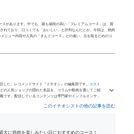
ースがあります。中でも、最も値段の高い「プレミアムコース」は、国
されており、口コミでも「おいしい」と評判なんだとか。今回は、焼肉
いメニュー内容や人気の「きんぐコース」との違い、元を取るためのコ
開設した、レコメンドサイト『イチオシ』の編集部です。
コスト
どの人気ショップの隠れた名品を、コラムや動画を通してご紹
載です。配信しているコンテンツは専門家やインフルエンサー
をお届けしているので、ぜひ
Googleニュースでフォロー
してく
このイチオシストの他の記事を読む
盛大に焼肉を楽しみたい日におすすめのコース！