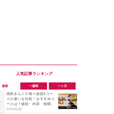
最新
一週間
一ヶ月
焼肉きんぐの食べ放題4コー
「勝手にデ
スの違いを比較！おすすめコ
る!?」Win
1
1
ースは？値段・内容・制限時
オフにして最
間を徹底比較
身を守る技
2024/05/30
2026/08/05