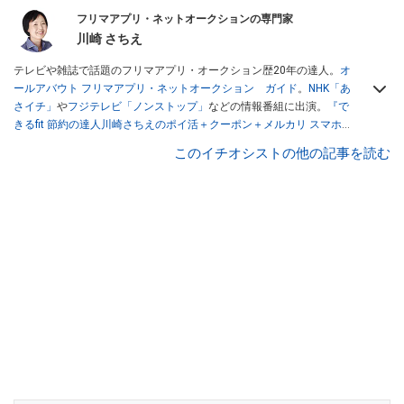
フリマアプリ・ネットオークションの専門家
川崎 さちえ
テレビや雑誌で話題のフリマアプリ・オークション歴20年の達人。
オ
ールアバウト フリマアプリ・ネットオークション ガイド
。
NHK「あ
さイチ」
や
フジテレビ「ノンストップ」
などの情報番組に出演。
『で
きるfit 節約の達人川崎さちえのポイ活＋クーポン＋メルカリ スマホで
おトク術』（インプレス刊）
、
『「ゆる副業」のはじめかた メルカリ
このイチオシストの他の記事を読む
スマホ1つでスキマ時間に効率的に稼ぐ！』（翔泳社刊）
ほか著書多
数。ブログは
「川崎さちえのごちゃまぜ日記」
。
■経歴：2003年、夫が子育てをするために、突然会社を辞める。翌月
からの給料が０円になり、家にいながら、しかも空いた時間でできる
オークションに目をつける。しかし、取引の仕方がわからずに、まず
は落札者として参加。その後、出品者側にまわり、家の中の物を出品
しまくる。出品する物がほぼなくなってからは、仕入れを経験。ネッ
トオークションを生活の一部に取り入れるべく、「ネットオークショ
ンやフリマアプリは生活のインフラになる」という考えを持つ。また
消費税増税の社会においては、ネットオークションやフリマアプリが
家計の救世主になりえると考え、業者とは違う視点でユーザーとして
参加中。