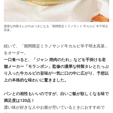
濃厚な特製タレがやみつきになる「期間限定ミラノサンド 牛カルビ 辛子明太
高菜」
続いて、「期間限定ミラノサンド牛カルビ辛子明太高菜」
をオーダー。
一口食べると、「ジャン 焼肉のたれ」などを手掛ける老
舗メーカー「モランボン」監修の濃厚な特製タレとたっぷ
り入った牛カルビの旨味が一気に口の中に広がり、予想以
上の本格的な味わいに驚きました。
パンとの相性もいいのですが、白いご飯が欲しくなる味で
満足度は120点！
濃い味が好きな人やお腹が空いているときにおすすめで