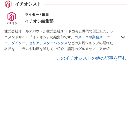
イチオシスト
ライター / 編集
イチオシ編集部
株式会社オールアバウトが株式会社NTTドコモと共同で開設した、レ
コメンドサイト『イチオシ』の編集部です。
コストコ
や
業務スーパ
ー
、
ダイソー
、
セリア
、
スターバックス
などの人気ショップの隠れた
名品を、コラムや動画を通してご紹介。話題のグルメやマニアが紹介
するアウトドア情報も満載です。配信しているコンテンツは専門家や
このイチオシストの他の記事を読む
インフルエンサーが実際に使用してレビューしています。毎日トレン
ド情報をお届けしているので、ぜひ
Googleニュースでフォロー
してく
ださい！