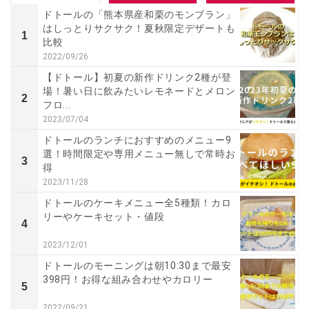
ドトールの「熊本県産和栗のモンブラン」
はしっとりサクサク！夏秋限定デザートも
1
比較
2022/09/26
【ドトール】初夏の新作ドリンク2種が登
場！暑い日に飲みたいレモネードとメロン
2
フロ...
2023/07/04
ドトールのランチにおすすめのメニュー9
選！時間限定や専用メニュー無しで常時お
3
得
2023/11/28
ドトールのケーキメニュー全5種類！カロ
リーやケーキセット・値段
4
2023/12/01
ドトールのモーニングは朝10:30まで最安
398円！お得な組み合わせやカロリー
5
2022/09/21