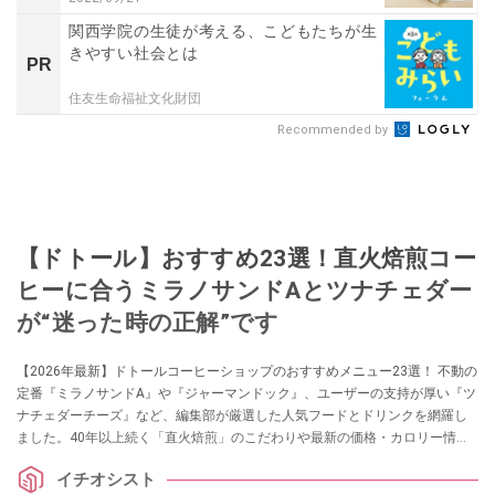
関西学院の生徒が考える、こどもたちが生
きやすい社会とは
PR
住友生命福祉文化財団
Recommended by
【ドトール】おすすめ23選！直火焙煎コー
ヒーに合うミラノサンドAとツナチェダー
が“迷った時の正解”です
【2026年最新】ドトールコーヒーショップのおすすめメニュー23選！ 不動の
定番『ミラノサンドA』や『ジャーマンドック』、ユーザーの支持が厚い『ツ
ナチェダーチーズ』など、編集部が厳選した人気フードとドリンクを網羅し
ました。40年以上続く「直火焙煎」のこだわりや最新の価格・カロリー情報
のほか、お得なモーニングセット、テイクアウト活用術まで詳しく解説。ド
イチオシスト
トールの魅力を再発見できる、ファン必見の決定版ガイドです。