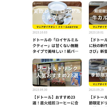
2023.10.03
2023.10.01
ドトールの「ロイヤルミル
【ドトー
クティー」は甘くない無糖
に秋の新作
タイプで美味しい！紙パッ
さび」新
クも◎
監修タレが
3》
2023.09.30
2023.09.29
【ドトール】おすすめ23
【ドトー
選！直火焙煎コーヒーに合
節限定ド