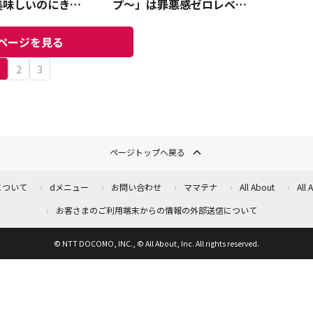
美味しいのにきな
プ～」は罪悪感ゼロレベル!?
ギルティーフリ
優しい甘さが美味しい！《2
023》
ページを見る
1
2
3
ページトップへ戻る
について
dメニュー
お問い合わせ
ママテナ
All About
All
お客さまのご利用端末からの情報の外部送信について
© NTT DOCOMO, INC., © All About, Inc. All rights reserved.