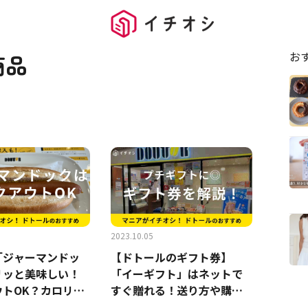
お
商品
2023.10.05
「ジャーマンドッ
【ドトールのギフト券】
リッと美味しい！
「イーギフト」はネットで
ウトOK？カロリー
すぐ贈れる！送り方や購入
方法を解説《2023》