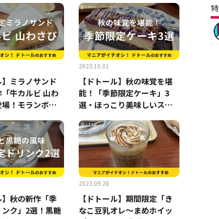
特
2023.10.01
ル】ミラノサンド
【ドトール】秋の味覚を堪
「牛カルビ 山わ
能！「季節限定ケーキ」3
登場！モランボン
選・ほっこり美味しいスイ
美味しい～《202
ーツが充実《2023》
2023.09.28
ル】秋の新作「季
【ドトール】期間限定「き
リンク」2選！黒糖
なこ豆乳オレ～まめホイッ