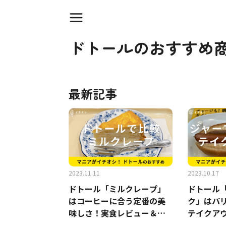
ドトールのおすすめ
最新記事
2023.11.11
2023.10.17
ドトール「ミルクレープ」
ドトール
はコーヒーに合う定番の美
ク」はパ
味しさ！実食レビュー＆口
テイクア
コミを紹介
と価格