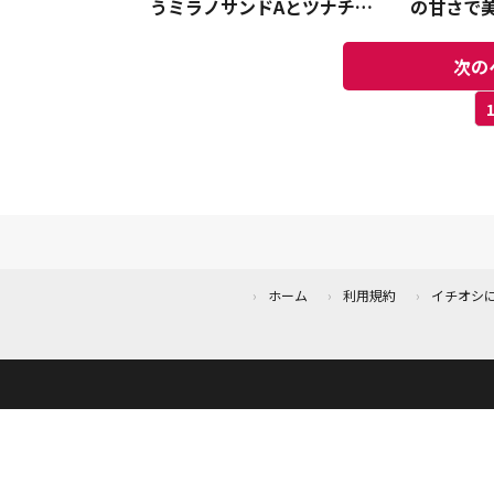
うミラノサンドAとツナチェ
の甘さで
ダーが“迷った時の正解”で
こ豆乳で
す
ー！
次の
ホーム
利用規約
イチオシ