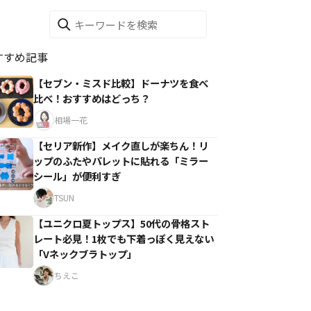
すすめ記事
【セブン・ミスド比較】ドーナツを食べ
比べ！おすすめはどっち？
相場一花
【セリア新作】メイク直しが楽ちん！リ
ップのふたやパレットに貼れる「ミラー
シール」が便利すぎ
TSUN
【ユニクロ夏トップス】50代の骨格スト
レート必見！1枚でも下着っぽく見えない
「Vネックブラトップ」
ちえこ