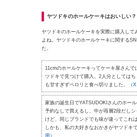
ヤツドキのホールケーキはおいしい？
ヤツドキのホールケーキを実際に購入して
よね。ヤツドキのホールケーキに関するS
た。
11cmのホールケーキってケーキ屋さん
ツドキで見つけて購入。2人分としてはち
も甘すぎずペロリと食べ切りました。
（
家族の誕生日でYATSUDOKIさんのホー
予約なしで買えるし、中が苺層2段だしシ
けど、同じブランドでも味が違ってこれ
しかも、私の大好きなおかきがヤツドキでも
用）