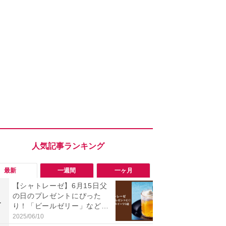
最新
一週間
一ヶ月
【シャトレーゼ】6月15日父
「勝手にデ
の日のプレゼントにぴった
る!?」Win
1
1
り！「ビールゼリー」など期
オフにして最
間限定スイーツ3選
身を守る技
2025/06/10
2026/08/05