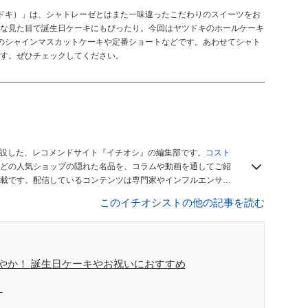
ヤツドキ）」は、シャトレーゼとはまた一味違ったこだわりのスイーツをお
な見た目で誕生日ケーキにもぴったり。今回はヤツドキのホールケーキ
のシャインマスカットケーキや定番ショートなどです。あわせてシャト
す。ぜひチェックしてください。
開設した、レコメンドサイト『イチオシ』の編集部です。
コスト
どの人気ショップの隠れた名品を、コラムや動画を通してご紹
載です。配信しているコンテンツは専門家やインフルエンサー
をお届けしているので、ぜひ
Googleニュースでフォロー
してく
このイチオシストの他の記事を読む
やか！ 誕生日ケーキやお祝いにおすすめ
！