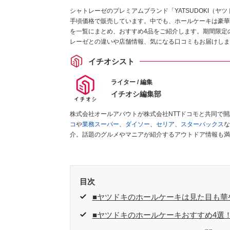
シャトレーゼのプレミアムブランド「YATSUDOKI（
手頃価格で販売しています。中でも、ホールケーキは豪華
を一覧にまとめ、おすすめ4品をご紹介します。期間限定
レーゼとの違いや店舗情報、気になる口コミもお届けしま
イチオシスト
ライター / 編集
イチオシ編集部
株式会社オールアバウトが株式会社NTTドコモと共同で
コ
や
業務スーパー
、
ダイソー
、
セリア
、
スターバックス
な
介。話題のグルメやマニアが紹介するアウトドア情報も満
が実際に使用してレビューしています。毎日トレンド情報
ださい！
目次
■ヤツドキのホールケーキは見た目も華
■ヤツドキのホールケーキおすすめ4選