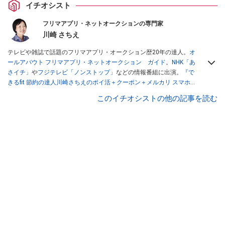
イチオシスト
フリマアプリ・ネットオークションの専門家
川崎 さちえ
テレビや雑誌で話題のフリマアプリ・オークション歴20年の達人。
オ
ールアバウト フリマアプリ・ネットオークション ガイド
。
NHK「あ
さイチ」
や
フジテレビ「ノンストップ」
などの情報番組に出演。
『で
きるfit 節約の達人川崎さちえのポイ活＋クーポン＋メルカリ スマホで
おトク術』（インプレス刊）
、
『「ゆる副業」のはじめかた メルカリ
このイチオシストの他の記事を読む
スマホ1つでスキマ時間に効率的に稼ぐ！』（翔泳社刊）
ほか著書多
数。ブログは
「川崎さちえのごちゃまぜ日記」
。
■経歴：2003年、夫が子育てをするために、突然会社を辞める。翌月
からの給料が０円になり、家にいながら、しかも空いた時間でできる
オークションに目をつける。しかし、取引の仕方がわからずに、まず
は落札者として参加。その後、出品者側にまわり、家の中の物を出品
しまくる。出品する物がほぼなくなってからは、仕入れを経験。ネッ
トオークションを生活の一部に取り入れるべく、「ネットオークショ
ンやフリマアプリは生活のインフラになる」という考えを持つ。また
消費税増税の社会においては、ネットオークションやフリマアプリが
家計の救世主になりえると考え、業者とは違う視点でユーザーとして
参加中。