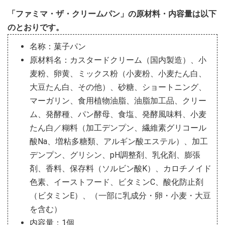
「ファミマ・ザ・クリームパン」の原材料・内容量は以下
のとおりです。
名称：菓子パン
原材料名：カスタードクリーム（国内製造）、小
麦粉、卵黄、ミックス粉（小麦粉、小麦たん白、
大豆たん白、その他）、砂糖、ショートニング、
マーガリン、食用植物油脂、油脂加工品、クリー
ム、発酵種、パン酵母、食塩、発酵風味料、小麦
たん白／糊料（加工デンプン、繊維素グリコール
酸Na、増粘多糖類、アルギン酸エステル）、加工
デンプン、グリシン、pH調整剤、乳化剤、膨張
剤、香料、保存料（ソルビン酸K）、カロチノイド
色素、イーストフード、ビタミンC、酸化防止剤
（ビタミンE）、（一部に乳成分・卵・小麦・大豆
を含む）
内容量：1個