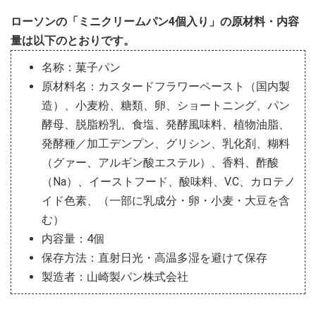
ローソンの「ミニクリームパン4個入り」の原材料・内容
量は以下のとおりです。
名称：菓子パン
原材料名：カスタードフラワーペースト（国内製
造）、小麦粉、糖類、卵、ショートニング、パン
酵母、脱脂粉乳、食塩、発酵風味料、植物油脂、
発酵種／加工デンプン、グリシン、乳化剤、糊料
（グァー、アルギン酸エステル）、香料、酢酸
（Na）、イーストフード、酸味料、V.C、カロテノ
イド色素、（一部に乳成分・卵・小麦・大豆を含
む）
内容量：4個
保存方法：直射日光・高温多湿を避けて保存
製造者：山崎製パン株式会社