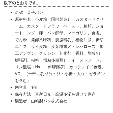
以下のとおりです。
名称：菓子パン
原材料名：小麦粉（国内製造）、カスタードクリ
ーム、カスタードフラワーペースト、糖類、ショ
ートニング、卵、パン酵母、マーガリン、食塩、
でん粉、発酵風味料、脱脂粉乳、植物油脂、麦芽
エキス、ライ麦粉、麦芽粉末／トレハロース、加
工デンプン、グリシン、乳化剤、香料、酢酸Na、
膨張剤、糊料（増粘多糖類）、イーストフード、
リン酸塩（Na）、pH調整剤、カロテノイド色素、
V.C、（一部に乳成分・卵・小麦・大豆・ゼラチン
を含む）
内容量：1個
保存方法：直射日光・高温多湿を避けて保存
製造者：山崎製パン株式会社