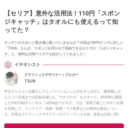
【セリア】意外な活用法！110円「スポン
ジキャッチ」はタオルにも使えるって知
ってた？
キッチンのスポンジ置き場に困っていませんか？今回は100均グッズに詳しい
「TSUN」さんが、スポンジを浮かせて収納できるセリアの「スポンジキャッ
チ」と、便利な活用アイデアを紹介してくれました！
イチオシスト
グラフィックデザイナー / ブロガー
TSUN
中古マンションを購入してリノベーションしたのをキッカケに、物件探しか
らリノベ完成までの記録を綴った「ウチブログ」をスタート。2020年に開設
したYouTubeチャンネル「uchilog/ウチログ」では、快適で過ごしやすいお家
を目指して、インテリア・収納・雑貨・ラク家事などの動画を配信してい
る。本業はグラフィックデザイナーのフリーランス主婦。家族は夫婦＋猫1
匹。・第9回ESSEインテリアグランプリ審査員賞受賞・リノベりす2016年リ
ノベ人気事例1位