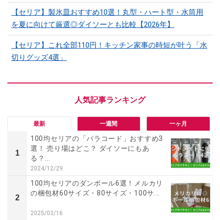
【セリア】製氷皿おすすめ10選！丸型・ハート型・水筒用
を夏に向けて厳選◎ダイソーとも比較【2026年】
【セリア】これ全部110円！キッチン家事の時短が叶う「水
切りグッズ4選」
最新
一週間
一ヶ月
100均セリアの「パラコード」おすすめ3
選！ 売り場はどこ？ ダイソーにもあ
1
る？...
2024/12/29
100均セリアのダンボール6選！メルカリ
の梱包材60サイズ・80サイズ・100サ...
2
2025/03/16