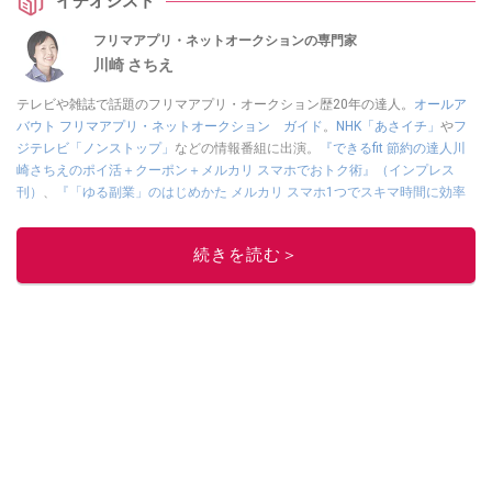
イチオシスト
フリマアプリ・ネットオークションの専門家
川崎 さちえ
テレビや雑誌で話題のフリマアプリ・オークション歴20年の達人。
オールア
バウト フリマアプリ・ネットオークション ガイド
。
NHK「あさイチ」
や
フ
ジテレビ「ノンストップ」
などの情報番組に出演。
『できるfit 節約の達人川
崎さちえのポイ活＋クーポン＋メルカリ スマホでおトク術』（インプレス
刊）
、
『「ゆる副業」のはじめかた メルカリ スマホ1つでスキマ時間に効率
的に稼ぐ！』（翔泳社刊）
ほか著書多数。ブログは
「川崎さちえのごちゃま
ぜ日記」
。
続きを読む＞
■経歴：2003年、夫が子育てをするために、突然会社を辞める。翌月からの
給料が０円になり、家にいながら、しかも空いた時間でできるオークション
に目をつける。しかし、取引の仕方がわからずに、まずは落札者として参
加。その後、出品者側にまわり、家の中の物を出品しまくる。出品する物が
ほぼなくなってからは、仕入れを経験。ネットオークションを生活の一部に
取り入れるべく、「ネットオークションやフリマアプリは生活のインフラに
なる」という考えを持つ。また消費税増税の社会においては、ネットオーク
ションやフリマアプリが家計の救世主になりえると考え、業者とは違う視点
でユーザーとして参加中。
このイチオシストの他の記事を読む