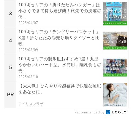
100均セリアの「折りたたみハンガー」は
小さくできて持ち運び楽！旅先での洗濯◎
3
便...
2025/04/07
100均セリアの「ランドリーバスケット」
3選！折りたたみ◎売り場＆ダイソーと比
4
較
2025/03/09
100均セリアの製氷皿おすすめ9選！丸型
やかわいいハート型、水筒用、離乳食も◎
5
売...
2025/03/10
【大人気】ひんやり冷感寝具で快適な睡眠
をあなたに。
PR
アイリスプラザ
Recommended by