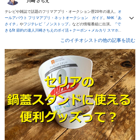
川崎 さちえ
テレビや雑誌で話題のフリマアプリ・オークション歴20年の達人。
オ
ールアバウト フリマアプリ・ネットオークション ガイド
。
NHK「あ
さイチ」
や
フジテレビ「ノンストップ」
などの情報番組に出演。
『で
きるfit 節約の達人川崎さちえのポイ活＋クーポン＋メルカリ スマホで
おトク術』（インプレス刊）
、
『「ゆる副業」のはじめかた メルカリ
このイチオシストの他の記事を読む
スマホ1つでスキマ時間に効率的に稼ぐ！』（翔泳社刊）
ほか著書多
数。ブログは
「川崎さちえのごちゃまぜ日記」
。
■経歴：2003年、夫が子育てをするために、突然会社を辞める。翌月
からの給料が０円になり、家にいながら、しかも空いた時間でできる
オークションに目をつける。しかし、取引の仕方がわからずに、まず
は落札者として参加。その後、出品者側にまわり、家の中の物を出品
しまくる。出品する物がほぼなくなってからは、仕入れを経験。ネッ
トオークションを生活の一部に取り入れるべく、「ネットオークショ
ンやフリマアプリは生活のインフラになる」という考えを持つ。また
消費税増税の社会においては、ネットオークションやフリマアプリが
家計の救世主になりえると考え、業者とは違う視点でユーザーとして
参加中。