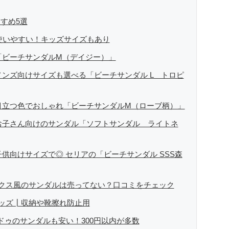
フリマアプリは生活のインフラになる」という考えを持つ。ま
リマアプリが家計の救世主になりえると考え、業者とは違う視
すめ5選
で使いやすい！キッズサイズもあり
「ビーチサンダルM（デイジー）」
メンズ向けサイズも選べる「ビーチサンダル L トロピ
目立つ色でおしゃれ「ビーチサンダルM（ローブ柄）」
お子さん向けのサンダル「ソフトサンダル ライトネ
供向けサイズで◎ セリアの「ビーチサンダル SSS森
クス風のサンダルは売ってない？口コミをチェック
ッズ┃収納や靴擦れ防止用
ドゥのサンダルも安い！300円以内が多数