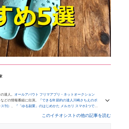
家
年の達人。
オールアバウト フリマアプリ・ネットオークション
」
などの情報番組に出演。
『できるfit 節約の達人川崎さちえのポ
レス刊）
、
『「ゆる副業」のはじめかた メルカリ スマホ1つでス
ブログは
「川崎さちえのごちゃまぜ日記」
。
このイチオシストの他の記事を読む
辞める。翌月からの給料が０円になり、家にいながら、しかも空
引の仕方がわからずに、まずは落札者として参加。その後、出
がほぼなくなってからは、仕入れを経験。ネットオークション