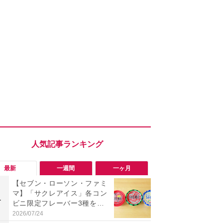
最新
一週間
一ヶ月
【セブン・ローソン・ファミ
「勝手にデ
マ】「サクレアイス」各コン
る!?」Win
1
1
ビニ限定フレーバー3種を食
オフにして最
べ比べ！今夏買うべきは？
身を守る技
2026/07/24
2026/08/05