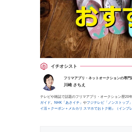
イチオシスト
フリマアプリ・ネットオークションの専門
川崎 さちえ
テレビや雑誌で話題のフリマアプリ・オークション歴20
ガイド
。
NHK「あさイチ」
や
フジテレビ「ノンストップ
イ活＋クーポン＋メルカリ スマホでおトク術』（インプ
キマ時間に効率的に稼ぐ！』（翔泳社刊）
ほか著書多数。
■経歴：2003年、夫が子育てをするために、突然会社を
いた時間でできるオークションに目をつける。しかし、取
品者側にまわり、家の中の物を出品しまくる。出品する物