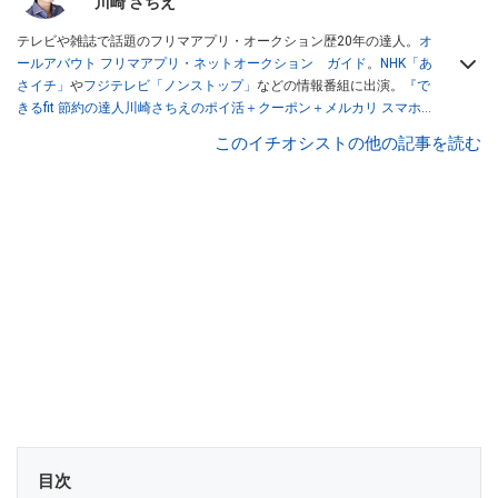
川崎 さちえ
テレビや雑誌で話題のフリマアプリ・オークション歴20年の達人。
オ
ールアバウト フリマアプリ・ネットオークション ガイド
。
NHK「あ
さイチ」
や
フジテレビ「ノンストップ」
などの情報番組に出演。
『で
きるfit 節約の達人川崎さちえのポイ活＋クーポン＋メルカリ スマホで
おトク術』（インプレス刊）
、
『「ゆる副業」のはじめかた メルカリ
このイチオシストの他の記事を読む
スマホ1つでスキマ時間に効率的に稼ぐ！』（翔泳社刊）
ほか著書多
数。ブログは
「川崎さちえのごちゃまぜ日記」
。
■経歴：2003年、夫が子育てをするために、突然会社を辞める。翌月
からの給料が０円になり、家にいながら、しかも空いた時間でできる
オークションに目をつける。しかし、取引の仕方がわからずに、まず
は落札者として参加。その後、出品者側にまわり、家の中の物を出品
しまくる。出品する物がほぼなくなってからは、仕入れを経験。ネッ
トオークションを生活の一部に取り入れるべく、「ネットオークショ
ンやフリマアプリは生活のインフラになる」という考えを持つ。また
消費税増税の社会においては、ネットオークションやフリマアプリが
家計の救世主になりえると考え、業者とは違う視点でユーザーとして
参加中。
目次