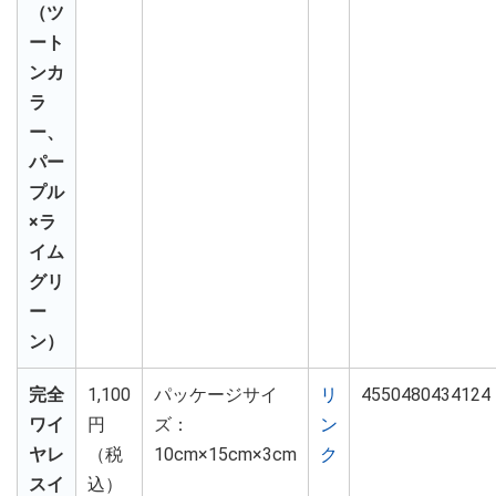
（ツ
ート
ンカ
ラ
ー、
パー
プル
×ラ
イム
グリ
ー
ン）
完全
1,100
パッケージサイ
リ
4550480434124
ワイ
円
ズ：
ン
ヤレ
（税
10cm×15cm×3cm
ク
スイ
込）