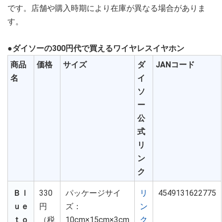
です。店舗や購入時期により在庫が異なる場合がありま
す。
●ダイソーの300円代で買えるワイヤレスイヤホン
商品
価格
サイズ
ダ
JANコード
名
イ
ソ
ー
公
式
リ
ン
ク
Ｂｌ
330
パッケージサイ
リ
4549131622775
ｕｅ
円
ズ：
ン
ｔｏ
（税
10cm×15cm×3cm
ク