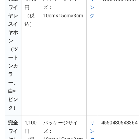
ワイ
円
ズ：
ン
ヤレ
（税
10cm×15cm×3cm
ク
スイ
込）
ヤホ
ン
（ツ
ート
ンカ
ラ
ー、
白×
ピン
ク）
完全
1,100
パッケージサイ
リ
4550480548364
ワイ
円
ズ：
ン