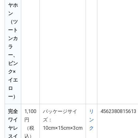
ヤホ
ン
（ツ
ート
ンカ
ラ
ー、
ピン
ク×
イエ
ロ
ー）
完全
1,100
パッケージサイ
リ
4562380815613
ワイ
円
ズ：
ン
ヤレ
（税
10cm×15cm×3cm
ク
スイ
込）