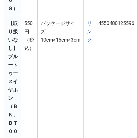
０
８）
【取
550
パッケージサイ
リ
4550480125596
り扱
円
ズ：
ン
いな
（税
10cm×15cm×3cm
ク
し】
込）
ブル
ート
ゥー
スイ
ヤホ
ン
（Ｂ
Ｋ、
ＢＴ
００