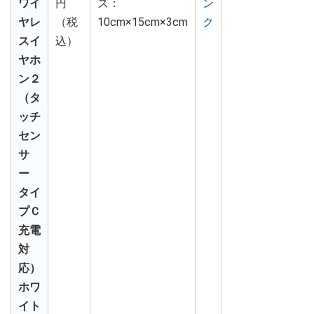
ワイ
円
ズ：
ン
ヤレ
（税
10cm×15cm×3cm
ク
スイ
込）
ヤホ
ン２
（タ
ッチ
セン
サ
ー
タイ
プＣ
充電
対
応）
ホワ
イト