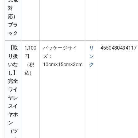
対
応）
ブラ
ック
【取
1,100
パッケージサイ
リ
4550480434117
り扱
円
ズ：
ン
いな
（税
10cm×15cm×3cm
ク
し】
込）
完全
ワイ
ヤレ
スイ
ヤホ
ン
（ツ