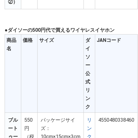
②）
●ダイソーの500円代で買えるワイヤレスイヤホン
商品
価格
サイズ
ダ
JANコード
名
イ
ソ
ー
公
式
リ
ン
ク
ブル
550
パッケージサイ
リ
4550480338460
ート
円
ズ：
ン
ゥー
（税
10cm×15cm×3cm
ク