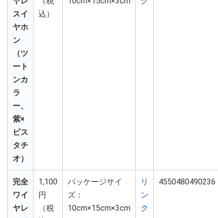
ヤレ
（税
10cm×15cm×3cm
ク
スイ
込）
ヤホ
ン
（ツ
ート
ンカ
ラ
ー、
紫×
ピス
タチ
オ）
完全
1,100
パッケージサイ
リ
4550480490236
ワイ
円
ズ：
ン
ヤレ
（税
10cm×15cm×3cm
ク