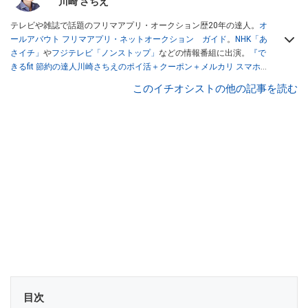
川崎 さちえ
テレビや雑誌で話題のフリマアプリ・オークション歴20年の達人。
オ
ールアバウト フリマアプリ・ネットオークション ガイド
。
NHK「あ
さイチ」
や
フジテレビ「ノンストップ」
などの情報番組に出演。
『で
きるfit 節約の達人川崎さちえのポイ活＋クーポン＋メルカリ スマホで
おトク術』（インプレス刊）
、
『「ゆる副業」のはじめかた メルカリ
このイチオシストの他の記事を読む
スマホ1つでスキマ時間に効率的に稼ぐ！』（翔泳社刊）
ほか著書多
数。ブログは
「川崎さちえのごちゃまぜ日記」
。
■経歴：2003年、夫が子育てをするために、突然会社を辞める。翌月
からの給料が０円になり、家にいながら、しかも空いた時間でできる
オークションに目をつける。しかし、取引の仕方がわからずに、まず
は落札者として参加。その後、出品者側にまわり、家の中の物を出品
しまくる。出品する物がほぼなくなってからは、仕入れを経験。ネッ
トオークションを生活の一部に取り入れるべく、「ネットオークショ
ンやフリマアプリは生活のインフラになる」という考えを持つ。また
消費税増税の社会においては、ネットオークションやフリマアプリが
家計の救世主になりえると考え、業者とは違う視点でユーザーとして
参加中。
目次