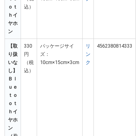
ｏｔ
込）
ｈイ
ヤホ
ン
【取
330
パッケージサイ
リ
4562380814333
り扱
円
ズ：
ン
いな
（税
10cm×15cm×3cm
ク
し】
込）
Ｂｌ
ｕｅ
ｔｏ
ｏｔ
ｈイ
ヤホ
ン