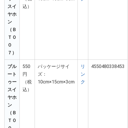
スイ
込）
ヤホ
ン
（Ｂ
Ｔ０
０
７）
ブル
550
パッケージサイ
リ
4550480338453
ート
円
ズ：
ン
ゥー
（税
10cm×15cm×3cm
ク
スイ
込）
ヤホ
ン
（Ｂ
Ｔ０