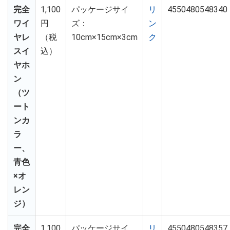
完全
1,100
パッケージサイ
リ
4550480548340
ワイ
円
ズ：
ン
ヤレ
（税
10cm×15cm×3cm
ク
スイ
込）
ヤホ
ン
（ツ
ート
ンカ
ラ
ー、
青色
×オ
レン
ジ）
完全
1,100
パッケージサイ
リ
4550480548357