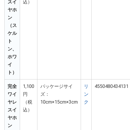
スイ
込）
ヤホ
ン
（ス
ケル
ト
ン、
ホワ
イ
ト）
完全
1,100
パッケージサイ
リ
4550480434131
ワイ
円
ズ：
ン
ヤレ
（税
10cm×15cm×3cm
ク
スイ
込）
ヤホ
ン