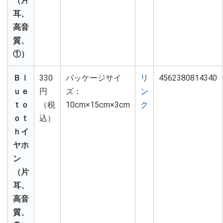
（片
耳、
高音
質、
①）
Ｂｌ
330
パッケージサイ
リ
4562380814340
ｕｅ
円
ズ：
ン
ｔｏ
（税
10cm×15cm×3cm
ク
ｏｔ
込）
ｈイ
ヤホ
ン
（片
耳、
高音
質、