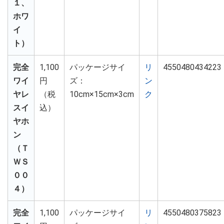
１、
ホワ
イ
ト）
完全
1,100
パッケージサイ
リ
4550480434223
ワイ
円
ズ：
ン
ヤレ
（税
10cm×15cm×3cm
ク
スイ
込）
ヤホ
ン
（Ｔ
ＷＳ
００
４）
完全
1,100
パッケージサイ
リ
4550480375823