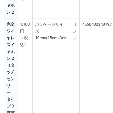
ヤホ
ン２
完全
1,100
パッケージサイ
リ
4550480348797
ワイ
円
ズ：
ン
ヤレ
（税
10cm×15cm×3cm
ク
スイ
込）
ヤホ
ン２
（タ
ッチ
セン
サ
ー
タイ
プＣ
充電