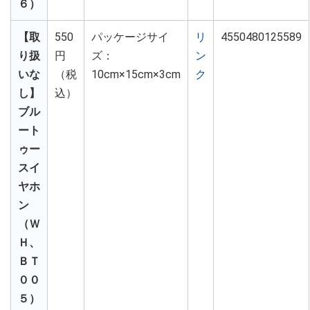
６）
【取
550
パッケージサイ
リ
4550480125589
り扱
円
ズ：
ン
いな
（税
10cm×15cm×3cm
ク
し】
込）
ブル
ート
ゥー
スイ
ヤホ
ン
（Ｗ
Ｈ、
ＢＴ
００
５）