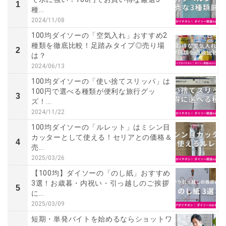
1
種...
2024/11/08
100均ダイソーの「空気入れ」おすすめ2
種類を徹底比較！足踏みタイプ◎売り場
2
は？
2024/06/13
100均ダイソーの「使い捨てスリッパ」は
100円で選べる種類が便利な旅行グッ
3
ズ！...
2024/11/22
100均ダイソーの「ルレット」はミシン目
カッターとして使える！セリアとの価格＆
4
売...
2025/03/26
【100均】ダイソーの「のし紙」おすすめ
3選！お歳暮・内祝い・引っ越しのご挨拶
5
に...
2025/03/09
短期・単発バイトを始めるならショットワ