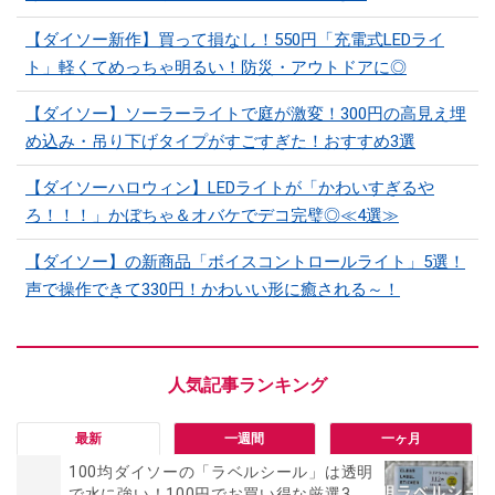
【ダイソー新作】買って損なし！550円「充電式LEDライ
ト」軽くてめっちゃ明るい！防災・アウトドアに◎
【ダイソー】ソーラーライトで庭が激変！300円の高見え埋
め込み・吊り下げタイプがすごすぎた！おすすめ3選
【ダイソーハロウィン】LEDライトが「かわいすぎるや
ろ！！！」かぼちゃ＆オバケでデコ完璧◎≪4選≫
【ダイソー】の新商品「ボイスコントロールライト」5選！
声で操作できて330円！かわいい形に癒される～！
最新
一週間
一ヶ月
100均ダイソーの「ラベルシール」は透明
で水に強い！100円でお買い得な厳選3