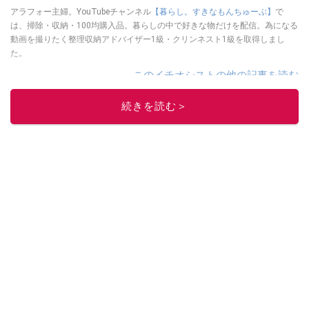
アラフォー主婦。YouTubeチャンネル
【暮らし。すきなもんちゅーぶ】
で
は、掃除・収納・100均購入品。暮らしの中で好きな物だけを配信。為になる
動画を撮りたく整理収納アドバイザー1級・クリンネスト1級を取得しまし
た。
このイチオシストの他の記事を読む
続きを読む＞