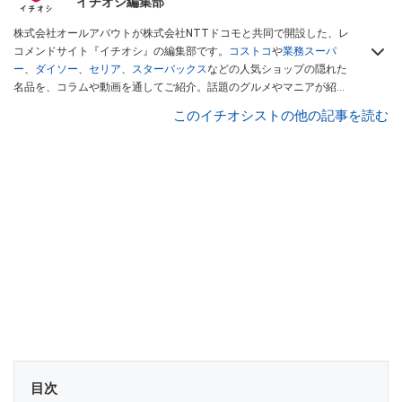
イチオシ編集部
株式会社オールアバウトが株式会社NTTドコモと共同で開設した、レ
コメンドサイト『イチオシ』の編集部です。
コストコ
や
業務スーパ
ー
、
ダイソー
、
セリア
、
スターバックス
などの人気ショップの隠れた
名品を、コラムや動画を通してご紹介。話題のグルメやマニアが紹介
するアウトドア情報も満載です。配信しているコンテンツは専門家や
このイチオシストの他の記事を読む
インフルエンサーが実際に使用してレビューしています。毎日トレン
ド情報をお届けしているので、ぜひ
Googleニュースでフォロー
してく
ださい！
目次