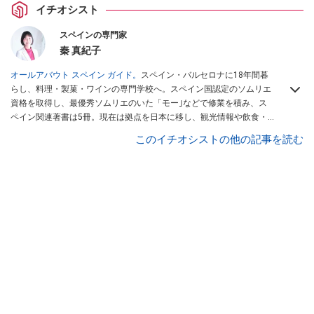
イチオシスト
スペインの専門家
秦 真紀子
オールアバウト スペイン ガイド。
スペイン・バルセロナに18年間暮
らし、料理・製菓・ワインの専門学校へ。スペイン国認定のソムリエ
資格を取得し、最優秀ソムリエのいた「モー｣などで修業を積み、ス
ペイン関連著書は5冊。現在は拠点を日本に移し、観光情報や飲食・
カフェ・スイーツ情報にも携わる。イチオシでは、
業務スーパー
・
ロ
このイチオシストの他の記事を読む
ピア
・
シャトレーゼ
など、食品・スイーツ販売チェーンのおすすめ商
品情報も発信。
著書に『スペインまるごと全17州おいしい旅』（‎産業
編集センター刊）ほか。
■経歴：ワイナリーツアーガイドや、飲食関
連の方の視察旅行のコーディネートやガイド、スペインの食について
の講演などの経験あり。2004年より「カフェ・スイーツ」（柴田書
店）、「料理通信」（料理通信社）をはじめ、日本の雑誌やWEBサイ
トに、ガストロノミー、観光、文化などについて執筆。ガイドブック
の取材のコーディネートや執筆、著書5冊あり。 現在は、拠点をバル
セロナから日本に移し、スペイン関連だけでなく日本の観光情報や飲
食店についてのコンテンツの執筆や、広報PR、出版プロデュースなど
を行う。 ■寄稿雑誌……料理通信、カフェ・スイーツ、TARZANなど ■
寄稿サイト……ぐるなびプロ、Drink planetなど ■取材コーディネー
ト……るるぶスペイン／ララチッタ／aruco／地球の歩き方ほか。