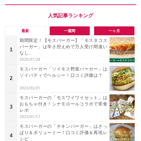
最新
一週間
一ヶ月
期間限定！【モスバーガー】「モスタコス
バーガー」は辛さ控えめで万人受け間違い
1
なし...
2025/07/28
モスバーガー「ソイモス野菜バーガー」は
ソイパティでヘルシー！口コミ評価は？
2
2023/02/01
モスバーガーの「モスワイワイセット」は
おもちゃ付き！シナモロールコラボで実食
3
レポ
2023/01/17
モスバーガーの「チキンバーガー」はさっ
ぱり＆ボリューミー！口コミ評価＆再現レ
4
シピ