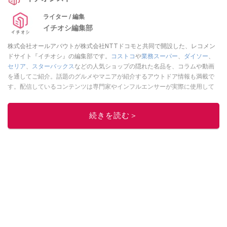
ライター / 編集
イチオシ編集部
株式会社オールアバウトが株式会社NTTドコモと共同で開設した、レコメン
ドサイト『イチオシ』の編集部です。
コストコ
や
業務スーパー
、
ダイソー
、
セリア
、
スターバックス
などの人気ショップの隠れた名品を、コラムや動画
を通してご紹介。話題のグルメやマニアが紹介するアウトドア情報も満載で
す。配信しているコンテンツは専門家やインフルエンサーが実際に使用して
レビューしています。毎日トレンド情報をお届けしているので、ぜひ
Google
ニュースでフォロー
してください！
続きを読む＞
このイチオシストの他の記事を読む