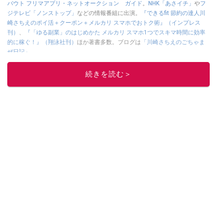
バウト フリマアプリ・ネットオークション ガイド
。
NHK「あさイチ」
や
フ
ジテレビ「ノンストップ」
などの情報番組に出演。
『できるfit 節約の達人川
崎さちえのポイ活＋クーポン＋メルカリ スマホでおトク術』（インプレス
刊）
、
『「ゆる副業」のはじめかた メルカリ スマホ1つでスキマ時間に効率
的に稼ぐ！』（翔泳社刊）
ほか著書多数。ブログは
「川崎さちえのごちゃま
ぜ日記」
。
■経歴：2003年、夫が子育てをするために、突然会社を辞める。翌月からの
給料が０円になり、家にいながら、しかも空いた時間でできるオークション
続きを読む＞
に目をつける。しかし、取引の仕方がわからずに、まずは落札者として参
加。その後、出品者側にまわり、家の中の物を出品しまくる。出品する物が
ほぼなくなってからは、仕入れを経験。ネットオークションを生活の一部に
取り入れるべく、「ネットオークションやフリマアプリは生活のインフラに
なる」という考えを持つ。また消費税増税の社会においては、ネットオーク
ションやフリマアプリが家計の救世主になりえると考え、業者とは違う視点
でユーザーとして参加中。
このイチオシストの他の記事を読む