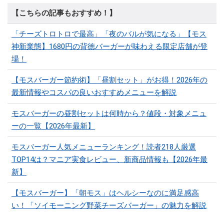
【こちらの記事もおすすめ！】
「チーズトロトロで最高」「夜のバルが気になる」【モス
神新業態】1680円の背徳バーガーが味わえる限定店舗が登
場！
【モスバーガー節約術】「昼割セット」がお得！2026年の
最新情報やコスパの良いおすすめメニューを解説
モスバーガーの昼割セットは何時から？値段・対象メニュ
ーの一覧【2026年最新】
モスバーガー人気メニューランキング！読者218人厳選
TOP14は？マニア実食レビュー、新商品情報も【2026年最
新】
【モスバーガー】「朝モス」はヘルシーなのに満足感高
い！「ソイモーニング野菜チーズバーガー」の魅力を解説