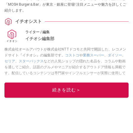
「MOSH Burger＆Bar」が東京・銀座に登場! 注目メニューや魅力を詳しくご
紹介します。
イチオシスト
ライター / 編集
イチオシ編集部
株式会社オールアバウトが株式会社NTTドコモと共同で開設した、レコメン
ドサイト『イチオシ』の編集部です。
コストコ
や
業務スーパー
、
ダイソー
、
セリア
、
スターバックス
などの人気ショップの隠れた名品を、コラムや動画
を通してご紹介。話題のグルメやマニアが紹介するアウトドア情報も満載で
す。配信しているコンテンツは専門家やインフルエンサーが実際に使用して
レビューしています。毎日トレンド情報をお届けしているので、ぜひ
Google
ニュースでフォロー
してください！
続きを読む＞
このイチオシストの他の記事を読む