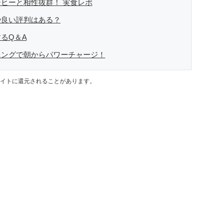
ヒーと相性抜群！ 実食レポ
や良い評判はある？
るQ＆A
ニングで朝からパワーチャージ！
イトに還元されることがあります。