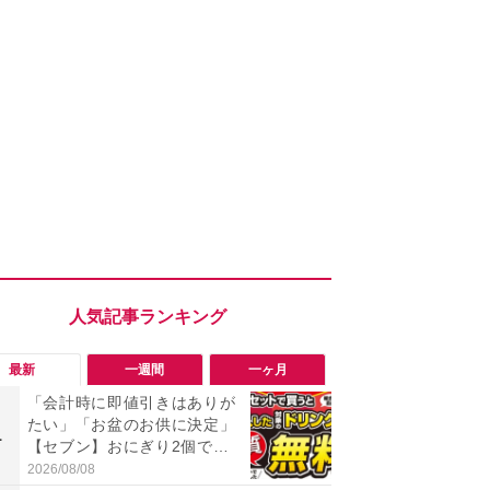
最新
一週間
一ヶ月
「会計時に即値引きはありが
「行列必至
たい」「お盆のお供に決定」
【セブン】
1
1
【セブン】おにぎり2個でド
催！「2個買
リンク1本が実質無料の神企
レトルトカ
2026/08/08
2026/08/05