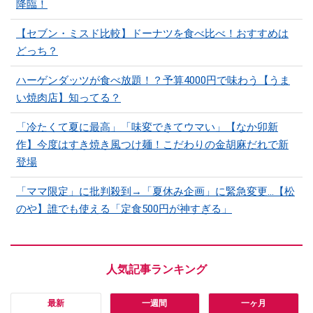
降臨！
【セブン・ミスド比較】ドーナツを食べ比べ！おすすめは
どっち？
ハーゲンダッツが食べ放題！？予算4000円で味わう【うま
い焼肉店】知ってる？
「冷たくて夏に最高」「味変できてウマい」【なか卯新
作】今度はすき焼き風つけ麺！こだわりの金胡麻だれで新
登場
「ママ限定」に批判殺到→「夏休み企画」に緊急変更…【松
のや】誰でも使える「定食500円が神すぎる」
最新
一週間
一ヶ月