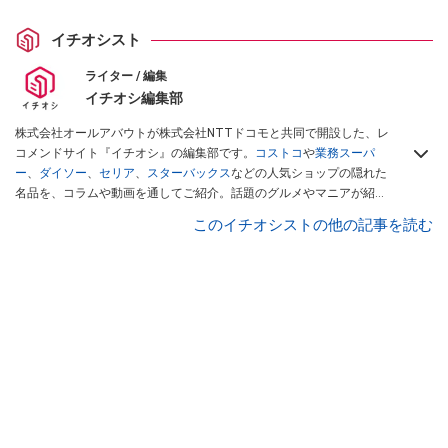
イチオシスト
ライター / 編集
イチオシ編集部
株式会社オールアバウトが株式会社NTTドコモと共同で開設した、レ
コメンドサイト『イチオシ』の編集部です。
コストコ
や
業務スーパ
ー
、
ダイソー
、
セリア
、
スターバックス
などの人気ショップの隠れた
名品を、コラムや動画を通してご紹介。話題のグルメやマニアが紹介
するアウトドア情報も満載です。配信しているコンテンツは専門家や
このイチオシストの他の記事を読む
インフルエンサーが実際に使用してレビューしています。毎日トレン
ド情報をお届けしているので、ぜひ
Googleニュースでフォロー
してく
ださい！