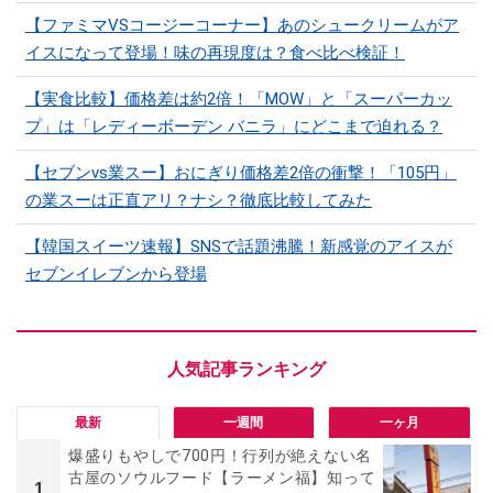
【ファミマVSコージーコーナー】あのシュークリームがア
イスになって登場！味の再現度は？食べ比べ検証！
【実食比較】価格差は約2倍！「MOW」と「スーパーカッ
プ」は「レディーボーデン バニラ」にどこまで迫れる？
【セブンvs業スー】おにぎり価格差2倍の衝撃！「105円」
の業スーは正直アリ？ナシ？徹底比較してみた
【韓国スイーツ速報】SNSで話題沸騰！新感覚のアイスが
セブンイレブンから登場
最新
一週間
一ヶ月
爆盛りもやしで700円！行列が絶えない名
古屋のソウルフード【ラーメン福】知って
1