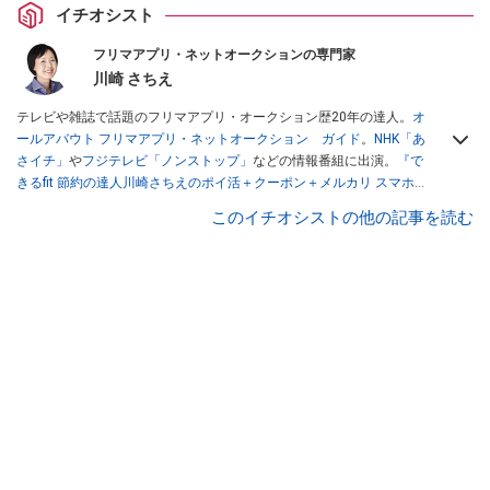
イチオシスト
フリマアプリ・ネットオークションの専門家
川崎 さちえ
テレビや雑誌で話題のフリマアプリ・オークション歴20年の達人。
オ
ールアバウト フリマアプリ・ネットオークション ガイド
。
NHK「あ
さイチ」
や
フジテレビ「ノンストップ」
などの情報番組に出演。
『で
きるfit 節約の達人川崎さちえのポイ活＋クーポン＋メルカリ スマホで
おトク術』（インプレス刊）
、
『「ゆる副業」のはじめかた メルカリ
このイチオシストの他の記事を読む
スマホ1つでスキマ時間に効率的に稼ぐ！』（翔泳社刊）
ほか著書多
数。ブログは
「川崎さちえのごちゃまぜ日記」
。
■経歴：2003年、夫が子育てをするために、突然会社を辞める。翌月
からの給料が０円になり、家にいながら、しかも空いた時間でできる
オークションに目をつける。しかし、取引の仕方がわからずに、まず
は落札者として参加。その後、出品者側にまわり、家の中の物を出品
しまくる。出品する物がほぼなくなってからは、仕入れを経験。ネッ
トオークションを生活の一部に取り入れるべく、「ネットオークショ
ンやフリマアプリは生活のインフラになる」という考えを持つ。また
消費税増税の社会においては、ネットオークションやフリマアプリが
家計の救世主になりえると考え、業者とは違う視点でユーザーとして
参加中。