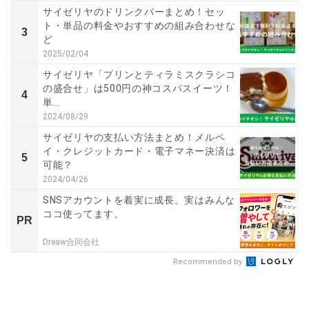
サイゼリヤのドリンクバーまとめ！セッ
ト・単品の料金やおすすめの組み合わせな
3
ど
2025/02/04
サイゼリヤ「プリンとティラミスクラシコ
の盛合せ」は500円の神コスパスイーツ！
4
単...
2024/08/29
サイゼリヤの支払い方法まとめ！メルペ
イ・クレジットカード・電子マネー決済は
5
可能？
2024/04/26
SNSアカウントを着実に成長。実はみんな
ココ使ってます。
PR
Dreaw合同会社
Recommended by