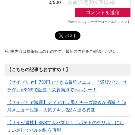
※記事内容は執筆時点のものです。最新の内容をご確認ください。
【こちらの記事もおすすめ！】
【サイゼリヤ】750円でできる最強メニュー「満腹パワーサ
ラダ」がSNSで話題！栄養満点でヘルシー！
【サイゼリヤ激震】ディアボラ風とチーズ焼きが消滅!?「6
月メニュー改定」人気チキン2品を巡る異変
【サイゼ裏技】SNSで大バズり！「ポテトのグリル」にち
ょい足しでバルの味を再現