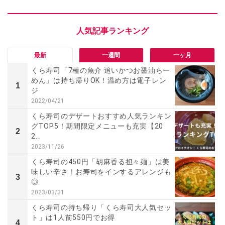
最新
一週間
一ヶ月
くら寿司「7種の魚介 追いかつお醤油らー
めん」は持ち帰りOK！温め方は電子レン
1
ジ
2022/04/21
くら寿司のデザートおすすめ人気ランキン
グTOP5！期間限定メニューも充実【20
2
2...
2023/11/26
くら寿司の450円「胡麻香る担々麺」は美
味しい辛さ！お寿司をインするアレンジも
3
◎
2023/03/31
くら寿司の持ち帰り「くら寿司大人気セッ
ト」は1人前550円でお得
4