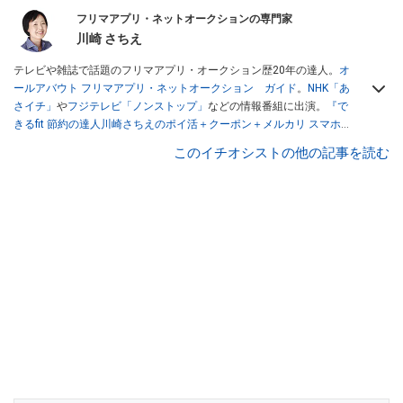
フリマアプリ・ネットオークションの専門家
川崎 さちえ
テレビや雑誌で話題のフリマアプリ・オークション歴20年の達人。
オ
ールアバウト フリマアプリ・ネットオークション ガイド
。
NHK「あ
さイチ」
や
フジテレビ「ノンストップ」
などの情報番組に出演。
『で
きるfit 節約の達人川崎さちえのポイ活＋クーポン＋メルカリ スマホで
おトク術』（インプレス刊）
、
『「ゆる副業」のはじめかた メルカリ
このイチオシストの他の記事を読む
スマホ1つでスキマ時間に効率的に稼ぐ！』（翔泳社刊）
ほか著書多
数。ブログは
「川崎さちえのごちゃまぜ日記」
。
■経歴：2003年、夫が子育てをするために、突然会社を辞める。翌月
からの給料が０円になり、家にいながら、しかも空いた時間でできる
オークションに目をつける。しかし、取引の仕方がわからずに、まず
は落札者として参加。その後、出品者側にまわり、家の中の物を出品
しまくる。出品する物がほぼなくなってからは、仕入れを経験。ネッ
トオークションを生活の一部に取り入れるべく、「ネットオークショ
ンやフリマアプリは生活のインフラになる」という考えを持つ。また
消費税増税の社会においては、ネットオークションやフリマアプリが
家計の救世主になりえると考え、業者とは違う視点でユーザーとして
参加中。