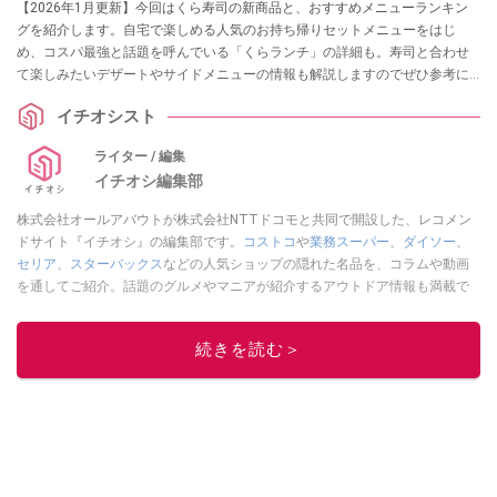
【2026年1月更新】今回はくら寿司の新商品と、おすすめメニューランキン
グを紹介します。自宅で楽しめる人気のお持ち帰りセットメニューをはじ
め、コスパ最強と話題を呼んでいる「くらランチ」の詳細も。寿司と合わせ
て楽しみたいデザートやサイドメニューの情報も解説しますのでぜひ参考に
してみてくださいね。
イチオシスト
ライター / 編集
イチオシ編集部
株式会社オールアバウトが株式会社NTTドコモと共同で開設した、レコメン
ドサイト『イチオシ』の編集部です。
コストコ
や
業務スーパー
、
ダイソー
、
セリア
、
スターバックス
などの人気ショップの隠れた名品を、コラムや動画
を通してご紹介。話題のグルメやマニアが紹介するアウトドア情報も満載で
す。配信しているコンテンツは専門家やインフルエンサーが実際に使用して
レビューしています。毎日トレンド情報をお届けしているので、ぜひ
Google
続きを読む＞
ニュースでフォロー
してください！
このイチオシストの他の記事を読む