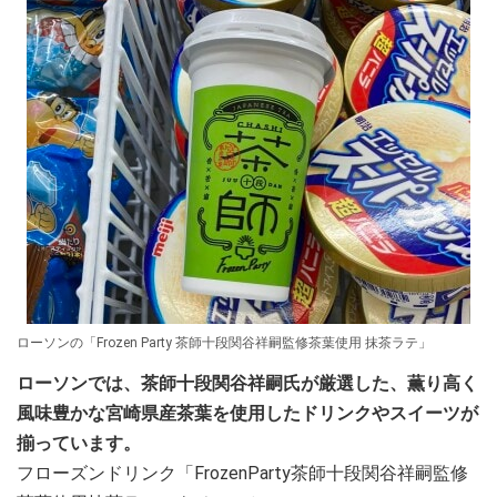
ローソンの「Frozen Party 茶師十段関谷祥嗣監修茶葉使用 抹茶ラテ」
ローソンでは、茶師十段関谷祥嗣氏が厳選した、薫り高く
風味豊かな宮崎県産茶葉を使用したドリンクやスイーツが
揃っています。
フローズンドリンク「FrozenParty茶師十段関谷祥嗣監修