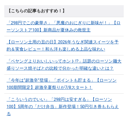
【こちらの記事もおすすめ！】
「298円でこの豪華さ」「悪魔のおにぎりに新味が！」【ロ
ーソンストア100】新商品が夏休みの救世主
【ローソン土用の丑の日】2026年うなぎ関連スイーツを予
約＆実食レビュー！和も洋も楽しめる上品な味わい
「ペヤングよりおいしいってホント⁉」話題のローソン麺大
盛りソース焼そばとの比較で分かった明確な違いとは？
「今年は“超激辛”登場」「ポイントも貯まる」【ローソン
100期間限定】超激辛夏祭りが7/8スタート！
「こういうのでいい」「298円は安すぎる」【ローソン
100】5周年の「だけ弁当」新作登場！50円引き券ももらえ
る