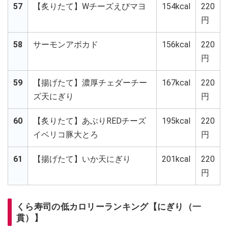
57
【炙りたて】Wチーズえびマヨ
154kcal
220
円
58
サーモンアボカド
156kcal
220
円
59
【揚げたて】濃厚チェダーチー
167kcal
220
ズ天にぎり
円
60
【炙りたて】あぶりREDチーズ
195kcal
220
イベリコ豚大とろ
円
61
【揚げたて】いか天にぎり
201kcal
220
円
くら寿司の低カロリーランキング【にぎり（一
貫）】