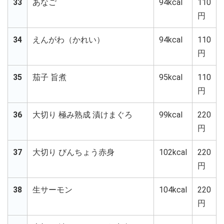
33
あなご
94kcal
110
円
34
えんがわ（かれい）
94kcal
110
円
35
茄子 旨煮
95kcal
110
円
36
大切り 極み熟成 漬けまぐろ
99kcal
220
円
37
大切り びんちょう赤身
102kcal
220
円
38
生サーモン
104kcal
220
円