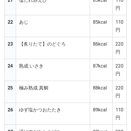
21
塩だれ赤えび
85kcal
110
円
22
あじ
85kcal
110
円
23
【炙りたて】のどぐろ
86kcal
220
円
24
熟成 いさき
87kcal
220
円
25
極み熟成 真鯛
88kcal
220
円
26
ゆず塩かつおたたき
89kcal
110
円