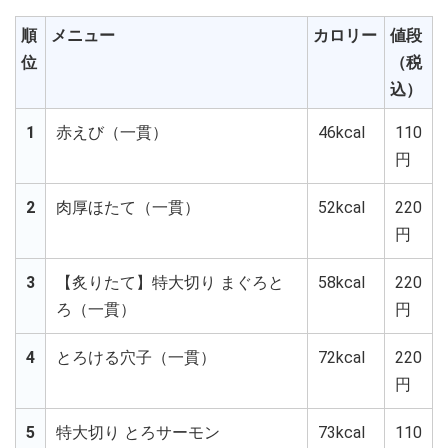
順
メニュー
カロリー
値段
位
（税
込）
1
赤えび（一貫）
46kcal
110
円
2
肉厚ほたて（一貫）
52kcal
220
円
3
【炙りたて】特大切り まぐろと
58kcal
220
ろ（一貫）
円
4
とろける穴子（一貫）
72kcal
220
円
5
特大切り とろサーモン
73kcal
110