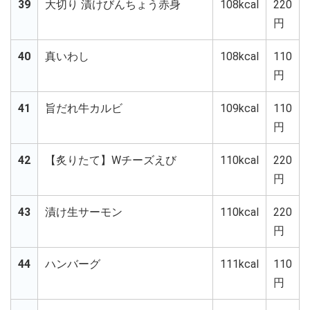
39
大切り 漬けびんちょう赤身
108kcal
220
円
40
真いわし
108kcal
110
円
41
旨だれ牛カルビ
109kcal
110
円
42
【炙りたて】Wチーズえび
110kcal
220
円
43
漬け生サーモン
110kcal
220
円
44
ハンバーグ
111kcal
110
円