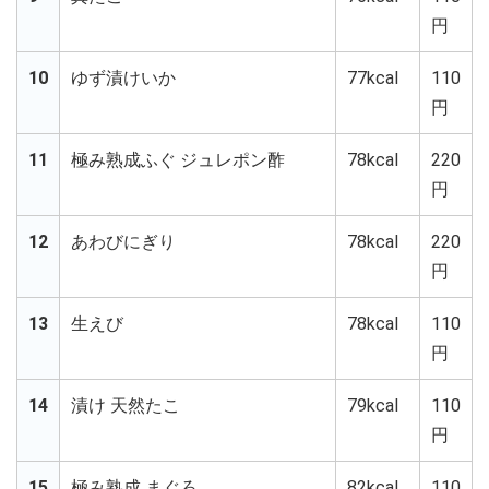
円
10
ゆず漬けいか
77kcal
110
円
11
極み熟成ふぐ ジュレポン酢
78kcal
220
円
12
あわびにぎり
78kcal
220
円
13
生えび
78kcal
110
円
14
漬け 天然たこ
79kcal
110
円
15
極み熟成 まぐろ
82kcal
110