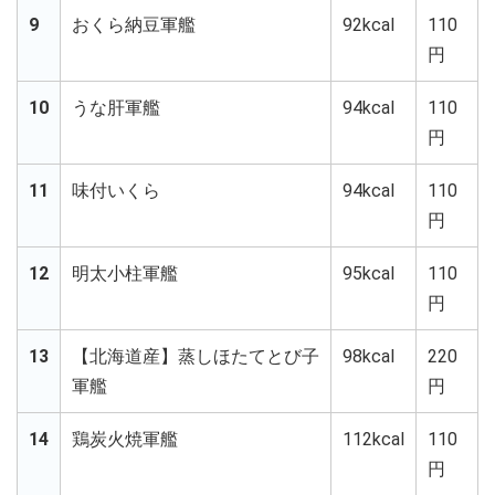
9
おくら納豆軍艦
92kcal
110
円
10
うな肝軍艦
94kcal
110
円
11
味付いくら
94kcal
110
円
12
明太小柱軍艦
95kcal
110
円
13
【北海道産】蒸しほたてとび子
98kcal
220
軍艦
円
14
鶏炭火焼軍艦
112kcal
110
円