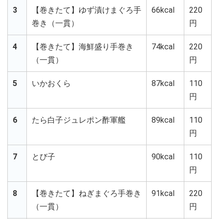
3
【巻きたて】ゆず漬けまぐろ手
66kcal
220
巻き（一貫）
円
4
【巻きたて】海鮮盛り手巻き
74kcal
220
（一貫）
円
5
いかおくら
87kcal
110
円
6
たら白子ジュレポン酢軍艦
89kcal
110
円
7
とび子
90kcal
110
円
8
【巻きたて】ねぎまぐろ手巻き
91kcal
220
（一貫）
円