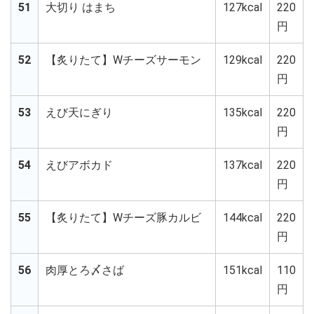
51
大切り はまち
127kcal
220
円
52
【炙りたて】Wチーズサーモン
129kcal
220
円
53
えび天にぎり
135kcal
220
円
54
えびアボカド
137kcal
220
円
55
【炙りたて】Wチーズ豚カルビ
144kcal
220
円
56
肉厚とろ〆さば
151kcal
110
円