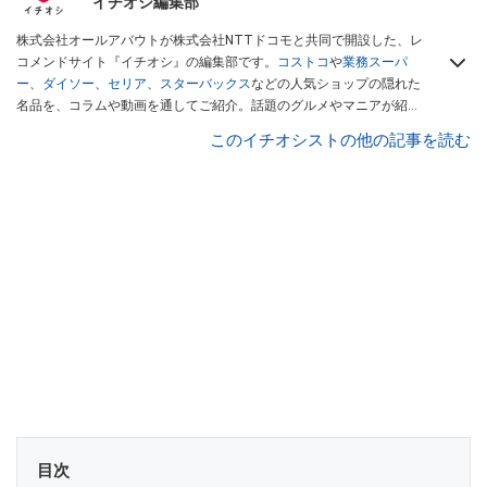
イチオシ編集部
株式会社オールアバウトが株式会社NTTドコモと共同で開設した、レ
コメンドサイト『イチオシ』の編集部です。
コストコ
や
業務スーパ
ー
、
ダイソー
、
セリア
、
スターバックス
などの人気ショップの隠れた
名品を、コラムや動画を通してご紹介。話題のグルメやマニアが紹介
するアウトドア情報も満載です。配信しているコンテンツは専門家や
このイチオシストの他の記事を読む
インフルエンサーが実際に使用してレビューしています。毎日トレン
ド情報をお届けしているので、ぜひ
Googleニュースでフォロー
してく
ださい！
目次