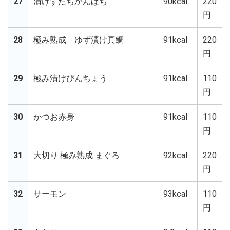
27
漬けすだちかんぱち
90kcal
220
円
28
極み熟成 ゆず漬け真鯛
91kcal
220
円
29
極み漬けびんちょう
91kcal
110
円
30
かつお赤身
91kcal
110
円
31
大切り 極み熟成 まぐろ
92kcal
220
円
32
サーモン
93kcal
110
円