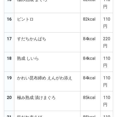
円
16
ビントロ
82kcal
110
円
17
すだちかんぱち
84kcal
220
円
18
熟成 しいら
84kcal
110
円
19
かれい昆布締め えんがわ添え
84kcal
110
円
20
極み熟成 漬けまぐろ
85kcal
110
円