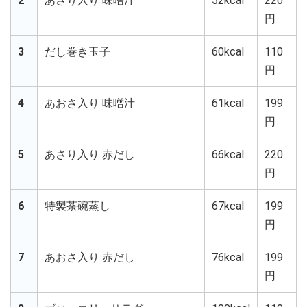
2
あさり入り 味噌汁
52kcal
220
円
3
だし巻き玉子
60kcal
110
円
4
あおさ入り 味噌汁
61kcal
199
円
5
あさり入り 赤だし
66kcal
220
円
6
特製茶碗蒸し
67kcal
199
円
7
あおさ入り 赤だし
76kcal
199
円