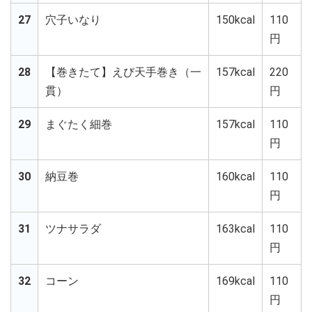
27
穴子いなり
150kcal
110
円
28
【巻きたて】えび天手巻き（一
157kcal
220
貫）
円
29
まぐたく細巻
157kcal
110
円
30
納豆巻
160kcal
110
円
31
ツナサラダ
163kcal
110
円
32
コーン
169kcal
110
円