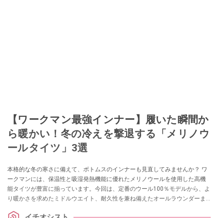
【ワークマン最強インナー】履いた瞬間か
ら暖かい！冬の冷えを撃退する「メリノウ
ールタイツ」3選
本格的な冬の寒さに備えて、ボトムスのインナーも見直してみませんか？ ワ
ークマンには、保温性と吸湿発熱機能に優れたメリノウールを使用した高機
能タイツが豊富に揃っています。今回は、定番のウール100％モデルから、よ
り暖かさを求めたミドルウエイト、耐久性を兼ね備えたオールラウンダーま
で、冬の毎日を快適にする3本を厳選してご紹介します。
イチオシスト