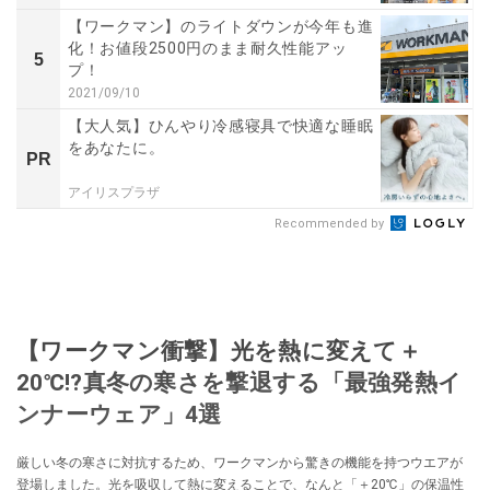
【ワークマン】のライトダウンが今年も進
化！お値段2500円のまま耐久性能アッ
5
プ！
2021/09/10
【大人気】ひんやり冷感寝具で快適な睡眠
をあなたに。
PR
アイリスプラザ
Recommended by
【ワークマン衝撃】光を熱に変えて＋
20℃!?真冬の寒さを撃退する「最強発熱イ
ンナーウェア」4選
厳しい冬の寒さに対抗するため、ワークマンから驚きの機能を持つウエアが
登場しました。光を吸収して熱に変えることで、なんと「＋20℃」の保温性