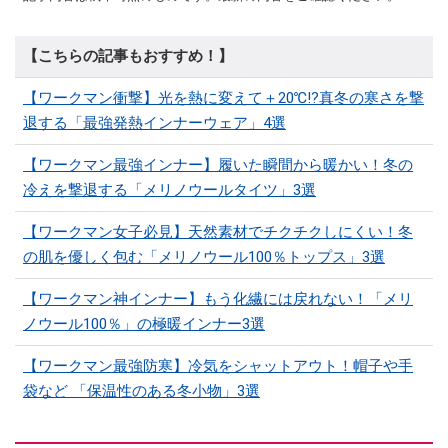
【こちらの記事もおすすめ！】
【ワークマン衝撃】光を熱に変えて＋20℃!?真冬の寒さを撃
退する「最強発熱インナーウェア」4選
【ワークマン最強インナー】履いた瞬間から暖かい！冬の
冷えを撃退する「メリノウールタイツ」3選
【ワークマン女子必見】天然素材でチクチクしにくい！冬
の肌を優しく包む「メリノウール100％トップス」3選
【ワークマン神インナー】もう化繊には戻れない！「メリ
ノウール100％」の極暖インナー3選
【ワークマン最強防寒】冷気をシャットアウト！帽子や手
袋など 「保温性のある冬小物」3選