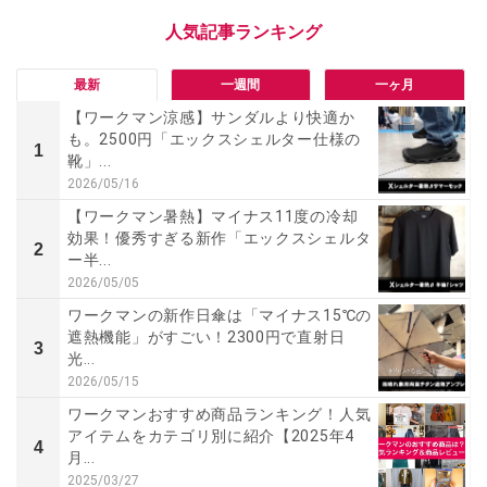
最新
一週間
一ヶ月
【ワークマン涼感】サンダルより快適か
も。2500円「エックスシェルター仕様の
1
靴」...
2026/05/16
【ワークマン暑熱】マイナス11度の冷却
効果！優秀すぎる新作「エックスシェルタ
2
ー半...
2026/05/05
ワークマンの新作日傘は「マイナス15℃の
遮熱機能」がすごい！2300円で直射日
3
光...
2026/05/15
ワークマンおすすめ商品ランキング！人気
アイテムをカテゴリ別に紹介【2025年4
4
月...
2025/03/27