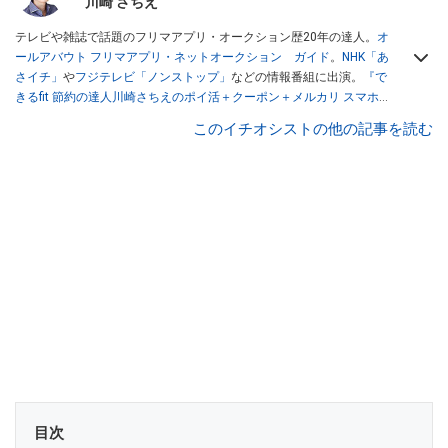
川崎 さちえ
テレビや雑誌で話題のフリマアプリ・オークション歴20年の達人。
オ
ールアバウト フリマアプリ・ネットオークション ガイド
。
NHK「あ
さイチ」
や
フジテレビ「ノンストップ」
などの情報番組に出演。
『で
きるfit 節約の達人川崎さちえのポイ活＋クーポン＋メルカリ スマホで
おトク術』（インプレス刊）
、
『「ゆる副業」のはじめかた メルカリ
このイチオシストの他の記事を読む
スマホ1つでスキマ時間に効率的に稼ぐ！』（翔泳社刊）
ほか著書多
数。ブログは
「川崎さちえのごちゃまぜ日記」
。
■経歴：2003年、夫が子育てをするために、突然会社を辞める。翌月
からの給料が０円になり、家にいながら、しかも空いた時間でできる
オークションに目をつける。しかし、取引の仕方がわからずに、まず
は落札者として参加。その後、出品者側にまわり、家の中の物を出品
しまくる。出品する物がほぼなくなってからは、仕入れを経験。ネッ
トオークションを生活の一部に取り入れるべく、「ネットオークショ
ンやフリマアプリは生活のインフラになる」という考えを持つ。また
消費税増税の社会においては、ネットオークションやフリマアプリが
家計の救世主になりえると考え、業者とは違う視点でユーザーとして
参加中。
目次