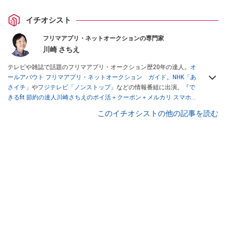
イチオシスト
フリマアプリ・ネットオークションの専門家
川崎 さちえ
テレビや雑誌で話題のフリマアプリ・オークション歴20年の達人。
オ
ールアバウト フリマアプリ・ネットオークション ガイド
。
NHK「あ
さイチ」
や
フジテレビ「ノンストップ」
などの情報番組に出演。
『で
きるfit 節約の達人川崎さちえのポイ活＋クーポン＋メルカリ スマホで
おトク術』（インプレス刊）
、
『「ゆる副業」のはじめかた メルカリ
このイチオシストの他の記事を読む
スマホ1つでスキマ時間に効率的に稼ぐ！』（翔泳社刊）
ほか著書多
数。ブログは
「川崎さちえのごちゃまぜ日記」
。
■経歴：2003年、夫が子育てをするために、突然会社を辞める。翌月
からの給料が０円になり、家にいながら、しかも空いた時間でできる
オークションに目をつける。しかし、取引の仕方がわからずに、まず
は落札者として参加。その後、出品者側にまわり、家の中の物を出品
しまくる。出品する物がほぼなくなってからは、仕入れを経験。ネッ
トオークションを生活の一部に取り入れるべく、「ネットオークショ
ンやフリマアプリは生活のインフラになる」という考えを持つ。また
消費税増税の社会においては、ネットオークションやフリマアプリが
家計の救世主になりえると考え、業者とは違う視点でユーザーとして