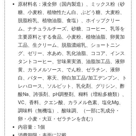
原材料名：液全卵（国内製造）、ミックス粉（砂
糖、小麦粉、植物性たん白、ぶどう糖、大麦粉、
脱脂粉乳、植物油脂、食塩）、ホイップクリー
ム、ナチュラルチーズ、砂糖、コーヒー、乳等を
主要原料とする食品、小麦粉、植物油脂、卵黄加
工品、生クリーム、脱脂濃縮乳、ショートニン
グ、ゼリー、水あめ、乳化油脂、ココア、インス
タントコーヒー、甘味果実酒、油脂加工品、液卵
黄、カラメルソース、でん粉、ゼラチン、液卵
白、バター、寒天、卵白加工品/加工デンプン、ト
レハロース、ソルビット、乳化剤、グリシン、酢
酸Na、誇張剤、pH調整剤、糊料（増粘多糖類）、
V.C、香料、クエン酸、カラメル色素、塩化Mg、
調味料（無機塩）、酸味調、（一部に乳成分・
卵・小麦・大豆・ゼラチンを含む）
内容量：1個
消費期限：表面に記載