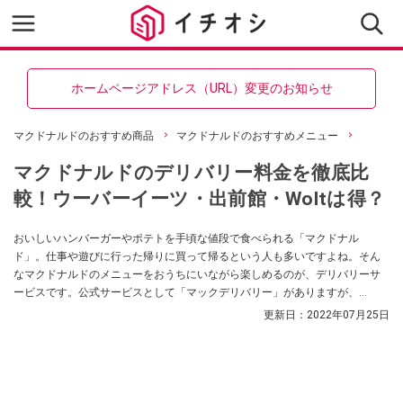
ホームページアドレス（URL）変更のお知らせ
マクドナルドのおすすめ商品
マクドナルドのおすすめメニュー
マクドナルドのデリバリー料金を徹底比
較！ウーバーイーツ・出前館・Woltは得？
おいしいハンバーガーやポテトを手頃な値段で食べられる「マクドナル
ド」。仕事や遊びに行った帰りに買って帰るという人も多いですよね。そん
なマクドナルドのメニューをおうちにいながら楽しめるのが、デリバリーサ
ービスです。公式サービスとして「マックデリバリー」がありますが、
「Uber Eats（ウーバーイーツ）」「出前館」「Wolt（ウォルト）」などの大
更新日：
2022年07月25日
手デリバリーサービスと比べるとどれが一番お得なのでしょうか？ 配達料金
や商品価格、手数料などを徹底比較します。