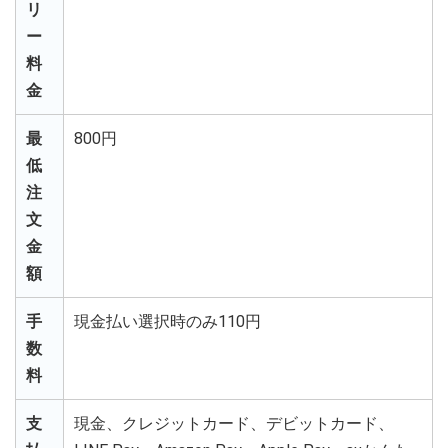
リ
ー
料
金
最
800円
低
注
文
金
額
手
現金払い選択時のみ110円
数
料
支
現金、クレジットカード、デビットカード、