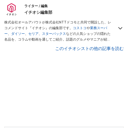
ライター / 編集
イチオシ編集部
株式会社オールアバウトが株式会社NTTドコモと共同で開設した、レ
コメンドサイト『イチオシ』の編集部です。
コストコ
や
業務スーパ
ー
、
ダイソー
、
セリア
、
スターバックス
などの人気ショップの隠れた
名品を、コラムや動画を通してご紹介。話題のグルメやマニアが紹介
するアウトドア情報も満載です。配信しているコンテンツは専門家や
このイチオシストの他の記事を読む
インフルエンサーが実際に使用してレビューしています。毎日トレン
ド情報をお届けしているので、ぜひ
Googleニュースでフォロー
してく
ださい！