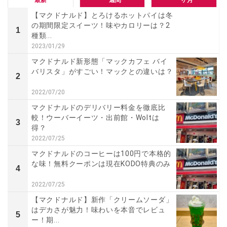
【マクドナルド】とろけるホットパイは冬
の期間限定スイーツ！味やカロリーは？2
1
種類...
2023/01/29
マクドナルド新形態「マックカフェ バイ
バリスタ」がすごい！マックとの違いは？
2
2022/07/20
マクドナルドのデリバリー料金を徹底比
較！ウーバーイーツ・出前館・Woltは
3
得？
2022/07/25
マクドナルドのコーヒーは100円で本格的
な味！無料クーポンは現在KODO特典のみ
4
2022/07/25
【マクドナルド】新作「クリームソーダ」
はデカさが魅力！味わいを本音でレビュ
5
ー！期...