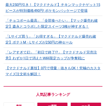
最大250円引き！【マクドナルド】チキンマックナゲット15
ピースが特別価格490円! ポケモンパッケージで登場
「チョコボール最高」「全部食べたい」【マック爆売れ確
定】森永とコラボした限定スイーツ3種が神すぎる！
「Lサイズ買う」「お得すぎる」【マクドナルド爆売れ確
定】ポテトM・Lサイズが250円の神セール
「レアすぎて幻」「初日で終了!?」【マクドナルド完売注
意】わずか1日で消えたW杯限定カップが争奪戦に
【マクドナルド裏技】0円で増量・抜きもOK！究極のカスタ
マイズ注文術を解説！
最新
一週間
一ヶ月