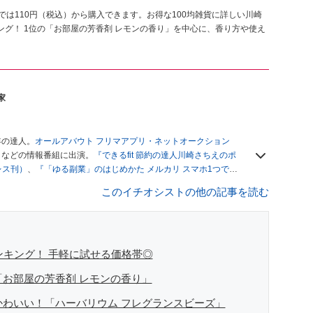
では110円（税込）から購入できます。お得な100均雑貨に詳しい川崎
グ！ 1位の「お部屋の芳香剤 レモンの香り」を中心に、香り方や使え
家
年の達人。
オールアバウト フリマアプリ・ネットオークション
」
などの情報番組に出演。
『できるfit 節約の達人川崎さちえのポ
レス刊）
、
『「ゆる副業」のはじめかた メルカリ スマホ1つでス
ブログは
「川崎さちえのごちゃまぜ日記」
。
このイチオシストの他の記事を読む
辞める。翌月からの給料が０円になり、家にいながら、しかも空
引の仕方がわからずに、まずは落札者として参加。その後、出
がほぼなくなってからは、仕入れを経験。ネットオークション
フリマアプリは生活のインフラになる」という考えを持つ。ま
リマアプリが家計の救世主になりえると考え、業者とは違う視
ンキング！ 手軽に試せる価格帯◎
「お部屋の芳香剤 レモンの香り」
かわいい！「ハーバリウム フレグランスビーズ」