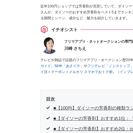
近年100円ショップでは芳香剤が充実していて、ダイソー
さんが、ダイソーのおすすめ芳香剤をベスト5までランキン
る期間とシーン、成分など、魅力を紹介していきます。
イチオシスト
フリマアプリ・ネットオークションの専門
川崎 さちえ
テレビや雑誌で話題のフリマアプリ・オークション歴20
ガイド
。
NHK「あさイチ」
や
フジテレビ「ノンストップ
イ活＋クーポン＋メルカリ スマホでおトク術』（インプ
キマ時間に効率的に稼ぐ！』（翔泳社刊）
ほか著書多数。
■経歴：2003年、夫が子育てをするために、突然会社を
いた時間でできるオークションに目をつける。しかし、取
品者側にまわり、家の中の物を出品しまくる。出品する物
目次
を生活の一部に取り入れるべく、「ネットオークションや
た消費税増税の社会においては、ネットオークションやフ
■【100均】ダイソーの芳香剤の種類ラ
点でユーザーとして参加中。
■【ダイソーの芳香剤】おすすめ1位：
■【ダイソーの芳香剤】おすすめ2位：