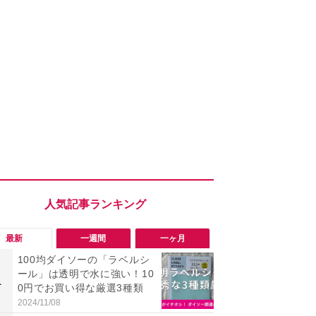
最新
一週間
一ヶ月
100均ダイソーの「ラベルシ
「勝手にデ
ール」は透明で水に強い！10
る!?」Win
1
1
0円でお買い得な厳選3種類
オフにして最
身を守る技
2024/11/08
2026/08/05