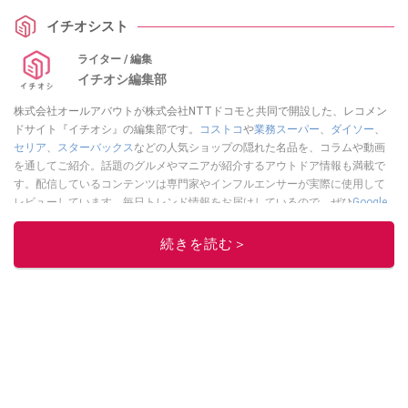
イチオシスト
ライター / 編集
イチオシ編集部
株式会社オールアバウトが株式会社NTTドコモと共同で開設した、レコメン
ドサイト『イチオシ』の編集部です。
コストコ
や
業務スーパー
、
ダイソー
、
セリア
、
スターバックス
などの人気ショップの隠れた名品を、コラムや動画
を通してご紹介。話題のグルメやマニアが紹介するアウトドア情報も満載で
す。配信しているコンテンツは専門家やインフルエンサーが実際に使用して
レビューしています。毎日トレンド情報をお届けしているので、ぜひ
Google
ニュースでフォロー
してください！
続きを読む＞
このイチオシストの他の記事を読む