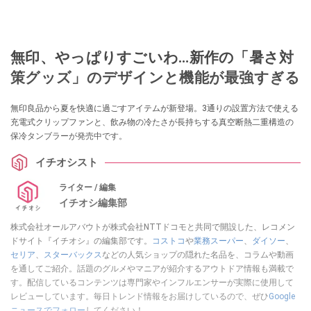
無印、やっぱりすごいわ…新作の「暑さ対
策グッズ」のデザインと機能が最強すぎる
無印良品から夏を快適に過ごすアイテムが新登場。3通りの設置方法で使える
充電式クリップファンと、飲み物の冷たさが長持ちする真空断熱二重構造の
保冷タンブラーが発売中です。
イチオシスト
ライター / 編集
イチオシ編集部
株式会社オールアバウトが株式会社NTTドコモと共同で開設した、レコメン
ドサイト『イチオシ』の編集部です。
コストコ
や
業務スーパー
、
ダイソー
、
セリア
、
スターバックス
などの人気ショップの隠れた名品を、コラムや動画
を通してご紹介。話題のグルメやマニアが紹介するアウトドア情報も満載で
す。配信しているコンテンツは専門家やインフルエンサーが実際に使用して
レビューしています。毎日トレンド情報をお届けしているので、ぜひ
Google
ニュースでフォロー
してください！