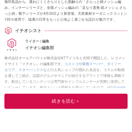
無印良品から、蒸れにくくさらりとした肌触りの「さらっと綿メッシュ編
み」インナーシリーズと、全面メッシュ編みの「足なり直角 総メッシュ さら
っと綿」靴下シリーズが4月20日より新登場。天然素材オーガニックコットン
100％使用で、猛暑の日常をもっと心地よく過ごせる設計が魅力です。
イチオシスト
ライター / 編集
イチオシ編集部
株式会社オールアバウトが株式会社NTTドコモと共同で開設した、レコメン
ドサイト『イチオシ』の編集部です。
コストコ
や
業務スーパー
、
ダイソー
、
セリア
、
スターバックス
などの人気ショップの隠れた名品を、コラムや動画
を通してご紹介。話題のグルメやマニアが紹介するアウトドア情報も満載で
す。配信しているコンテンツは専門家やインフルエンサーが実際に使用して
レビューしています。毎日トレンド情報をお届けしているので、ぜひ
Google
ニュースでフォロー
してください！
続きを読む＞
このイチオシストの他の記事を読む