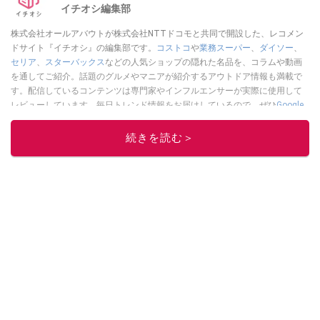
イチオシ編集部
株式会社オールアバウトが株式会社NTTドコモと共同で開設した、レコメン
ドサイト『イチオシ』の編集部です。
コストコ
や
業務スーパー
、
ダイソー
、
セリア
、
スターバックス
などの人気ショップの隠れた名品を、コラムや動画
を通してご紹介。話題のグルメやマニアが紹介するアウトドア情報も満載で
す。配信しているコンテンツは専門家やインフルエンサーが実際に使用して
レビューしています。毎日トレンド情報をお届けしているので、ぜひ
Google
ニュースでフォロー
してください！
続きを読む＞
このイチオシストの他の記事を読む