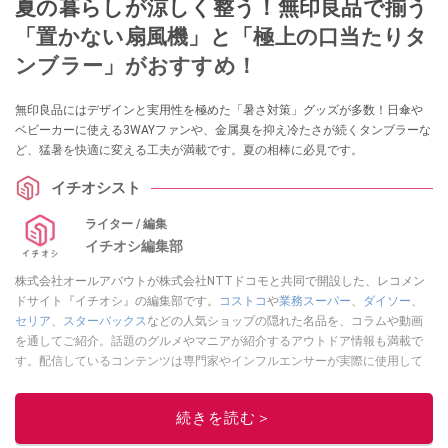
夏の暮らしが涼しく整う！無印良品で揃う
「置かない扇風機」と「極上の口当たりタ
ンブラー」がおすすめ！
無印良品にはデザインと実用性を極めた「暑さ対策」グッズが多数！日傘や
ベビーカーに使える3WAYファンや、金属臭を抑え冷たさが続くタンブラーな
ど、猛暑を快適に変える工夫が満載です。夏の相棒に必見です。
イチオシスト
ライター / 編集
イチオシ編集部
株式会社オールアバウトが株式会社NTTドコモと共同で開設した、レコメン
ドサイト『イチオシ』の編集部です。
コストコ
や
業務スーパー
、
ダイソー
、
セリア
、
スターバックス
などの人気ショップの隠れた名品を、コラムや動画
を通してご紹介。話題のグルメやマニアが紹介するアウトドア情報も満載で
す。配信しているコンテンツは専門家やインフルエンサーが実際に使用して
レビューしています。毎日トレンド情報をお届けしているので、ぜひ
Google
ニュースでフォロー
してください！
続きを読む＞
このイチオシストの他の記事を読む