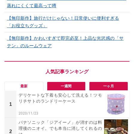
蒸れにくくて最高って噂
【無印新作】旅行だけじゃない！日常使いに便利すぎる
「お役立ちグッズ」
【無印新作】かわいすぎて即完必至！上品な光沢感の「サ
テン」のルームウェア
最新
一週間
一ヶ月
デリケートな下着も安心して洗える！ツモ
リチサトのランドリーケース
1
2020/11/23
パナソニック「ジアイーノ」が消すのは料
理後のニオイ。でも本当に消してくれるの
2