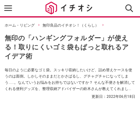
ホーム・リビング
無印良品のイチオシ！（くらし）
無印の「ハンギングフォルダー」が使え
る！取りにくいゴミ袋もぱっと取れるア
イデア術
毎日のように必要なゴミ袋。スッキリ収納したいけど、詰め替えケースを使
うのは面倒。しかしそのままだとかさばるし、グチャグチャになってしま
う……。なんていうお悩みをお持ちではないですか？ そんな不便さを解消して
くれる便利グッズを、整理収納アドバイザーの鈴木さんが教えてくれまし
た！ 書類整理用のアイテム、無印良品の「ハンギングホルダー」を使うそう
更新日：
2022年06月18日
ですよ。活用術を教えてくれました。