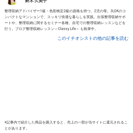
鈴木 久美子
整理収納アドバイザー1級・色彩検定2級の資格を持つ、2児の母。3LDKのコ
ンパクトなマンションで、スッキリ快適な暮らしを実践。出張整理収納サポ
ートや、整理収納に関するセミナー各種、自宅での整理収納レッスンなどを
行う。ブログ整理収納レッスン～Classy Life～ も執筆中。
このイチオシストの他の記事を読む
※記事内で紹介した商品を購入すると、売上の一部が当サイトに還元されるこ
とがあります。