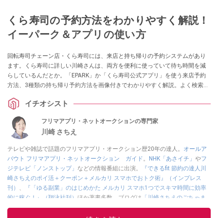
くら寿司の予約方法をわかりやすく解説！
イーパーク＆アプリの使い方
回転寿司チェーン店・くら寿司には、来店と持ち帰りの予約システムがあり
ます。くら寿司に詳しい川崎さんは、両方を便利に使っていて待ち時間を減
らしているんだとか。「EPARK」か「くら寿司公式アプリ」を使う来店予約
方法、3種類の持ち帰り予約方法を画像付きでわかりやすく解説。よく検索さ
れているくら寿司の予約についての疑問にも答えます。
イチオシスト
フリマアプリ・ネットオークションの専門家
川崎 さちえ
テレビや雑誌で話題のフリマアプリ・オークション歴20年の達人。
オールア
バウト フリマアプリ・ネットオークション ガイド
。
NHK「あさイチ」
や
フ
ジテレビ「ノンストップ」
などの情報番組に出演。
『できるfit 節約の達人川
崎さちえのポイ活＋クーポン＋メルカリ スマホでおトク術』（インプレス
刊）
、
『「ゆる副業」のはじめかた メルカリ スマホ1つでスキマ時間に効率
的に稼ぐ！』（翔泳社刊）
ほか著書多数。ブログは
「川崎さちえのごちゃま
ぜ日記」
。
■経歴：2003年、夫が子育てをするために、突然会社を辞める。翌月からの