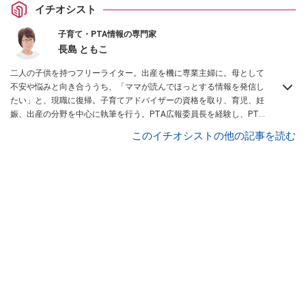
イチオシスト
子育て・PTA情報の専門家
長島 ともこ
二人の子供を持つフリーライター。出産を機に専業主婦に。母として
不安や悩みと向き合ううち、「ママが読んでほっとする情報を発信し
たい」と、現職に復帰。子育てアドバイザーの資格を取り、育児、妊
娠、出産の分野を中心に執筆を行う。PTA広報委員長を経験し、PTA
関連書籍
「卒対を楽しくラクに乗り切る本」
などを出版。
このイチオシストの他の記事を読む