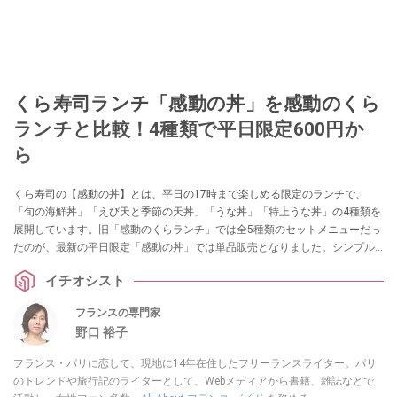
くら寿司ランチ「感動の丼」を感動のくら
ランチと比較！4種類で平日限定600円か
ら
くら寿司の【感動の丼】とは、平日の17時まで楽しめる限定のランチで、
「旬の海鮮丼」「えび天と季節の天丼」「うな丼」「特上うな丼」の4種類を
展開しています。旧「感動のくらランチ」では全5種類のセットメニューだっ
たのが、最新の平日限定「感動の丼」では単品販売となりました。シンプル
で注文しやすく、全種類がテイクアウトOKになるなど変更点も。旧「感動の
イチオシスト
くらランチ」のレビューに加え、「感動の丼」の情報を追加して比較をしな
がらお伝えします。
フランスの専門家
野口 裕子
フランス・パリに恋して、現地に14年在住したフリーランスライター。パリ
のトレンドや旅行記のライターとして、Webメディアから書籍、雑誌などで