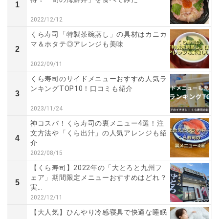
1
2022/12/12
くら寿司「特製茶碗蒸し」の具材はカニカ
マ＆ホタテ◎アレンジも美味
2
2022/09/11
くら寿司のサイドメニューおすすめ人気ラ
ンキングTOP10！口コミも紹介
3
2023/11/24
神コスパ！くら寿司の裏メニュー4選！注
文方法や「くら出汁」の人気アレンジも紹
4
介
2022/08/15
【くら寿司】2022年の「大とろと九州フ
ェア」期間限定メニューおすすめはどれ？
5
実...
2022/12/11
【大人気】ひんやり冷感寝具で快適な睡眠