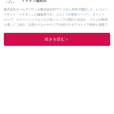
イチオシ編集部
株式会社オールアバウトが株式会社NTTドコモと共同で開設した、レコメン
ドサイト『イチオシ』の編集部です。
コストコ
や
業務スーパー
、
ダイソー
、
セリア
、
スターバックス
などの人気ショップの隠れた名品を、コラムや動画
を通してご紹介。話題のグルメやマニアが紹介するアウトドア情報も満載で
す。配信しているコンテンツは専門家やインフルエンサーが実際に使用して
レビューしています。毎日トレンド情報をお届けしているので、ぜひ
Google
続きを読む＞
ニュースでフォロー
してください！
このイチオシストの他の記事を読む