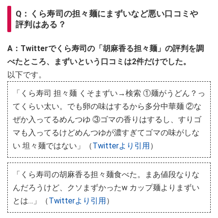
Q：くら寿司の担々麺にまずいなど悪い口コミや
評判はある？
A：Twitterでくら寿司の「胡麻香る担々麺」の評判を調
べたところ、まずいという口コミは2件だけでした。
以下です。
「くら寿司 担々麺 くそまずい→検索 ①麺がうどん？っ
てくらい太い。でも卵の味はするから多分中華麺 ②な
ぜか入ってるめんつゆ ③ゴマの香りはするし、すりゴ
マも入ってるけどめんつゆが濃すぎてゴマの味がしな
い 坦々麺ではない」（
Twitterより引用
）
「くら寿司の胡麻香る担々麺食べた。まあ値段なりな
んだろうけど、クソまずかったw カップ麺よりまずい
とは…」（
Twitterより引用
）