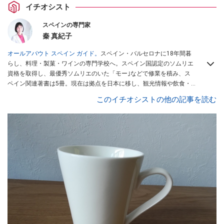
イチオシスト
スペインの専門家
秦 真紀子
オールアバウト スペイン ガイド。
スペイン・バルセロナに18年間暮
らし、料理・製菓・ワインの専門学校へ。スペイン国認定のソムリエ
資格を取得し、最優秀ソムリエのいた「モー｣などで修業を積み、ス
ペイン関連著書は5冊。現在は拠点を日本に移し、観光情報や飲食・
カフェ・スイーツ情報にも携わる。イチオシでは、
業務スーパー
・
ロ
このイチオシストの他の記事を読む
ピア
・
シャトレーゼ
など、食品・スイーツ販売チェーンのおすすめ商
品情報も発信。
著書に『スペインまるごと全17州おいしい旅』（‎産業
編集センター刊）ほか。
■経歴：ワイナリーツアーガイドや、飲食関
連の方の視察旅行のコーディネートやガイド、スペインの食について
の講演などの経験あり。2004年より「カフェ・スイーツ」（柴田書
店）、「料理通信」（料理通信社）をはじめ、日本の雑誌やWEBサイ
トに、ガストロノミー、観光、文化などについて執筆。ガイドブック
の取材のコーディネートや執筆、著書5冊あり。 現在は、拠点をバル
セロナから日本に移し、スペイン関連だけでなく日本の観光情報や飲
食店についてのコンテンツの執筆や、広報PR、出版プロデュースなど
を行う。 ■寄稿雑誌……料理通信、カフェ・スイーツ、TARZANなど ■
寄稿サイト……ぐるなびプロ、Drink planetなど ■取材コーディネー
ト……るるぶスペイン／ララチッタ／aruco／地球の歩き方ほか。