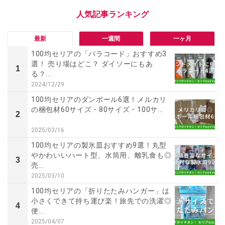
最新
一週間
一ヶ月
100均セリアの「パラコード」おすすめ3
選！ 売り場はどこ？ ダイソーにもあ
1
る？...
2024/12/29
100均セリアのダンボール6選！メルカリ
の梱包材60サイズ・80サイズ・100サ...
2
2025/03/16
100均セリアの製氷皿おすすめ9選！丸型
やかわいいハート型、水筒用、離乳食も◎
3
売...
2025/03/10
100均セリアの「折りたたみハンガー」は
小さくできて持ち運び楽！旅先での洗濯◎
4
便...
2025/04/07