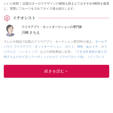
いいと絶賛！ 話題のオーロラデザインの種類も踏まえておすすめ4種類を厳選
し、実際にフルーツを入れてサイズ感も紹介します。
イチオシスト
フリマアプリ・ネットオークションの専門家
川崎 さちえ
テレビや雑誌で話題のフリマアプリ・オークション歴20年の達人。
オールア
バウト フリマアプリ・ネットオークション ガイド
。
NHK「あさイチ」
や
フ
ジテレビ「ノンストップ」
などの情報番組に出演。
『できるfit 節約の達人川
崎さちえのポイ活＋クーポン＋メルカリ スマホでおトク術』（インプレス
刊）
、
『「ゆる副業」のはじめかた メルカリ スマホ1つでスキマ時間に効率
的に稼ぐ！』（翔泳社刊）
ほか著書多数。ブログは
「川崎さちえのごちゃま
続きを読む＞
ぜ日記」
。
■経歴：2003年、夫が子育てをするために、突然会社を辞める。翌月からの
給料が０円になり、家にいながら、しかも空いた時間でできるオークション
に目をつける。しかし、取引の仕方がわからずに、まずは落札者として参
加。その後、出品者側にまわり、家の中の物を出品しまくる。出品する物が
ほぼなくなってからは、仕入れを経験。ネットオークションを生活の一部に
取り入れるべく、「ネットオークションやフリマアプリは生活のインフラに
なる」という考えを持つ。また消費税増税の社会においては、ネットオーク
ションやフリマアプリが家計の救世主になりえると考え、業者とは違う視点