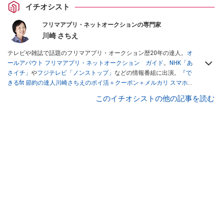
イチオシスト
フリマアプリ・ネットオークションの専門家
川崎 さちえ
テレビや雑誌で話題のフリマアプリ・オークション歴20年の達人。
オ
ールアバウト フリマアプリ・ネットオークション ガイド
。
NHK「あ
さイチ」
や
フジテレビ「ノンストップ」
などの情報番組に出演。
『で
きるfit 節約の達人川崎さちえのポイ活＋クーポン＋メルカリ スマホで
おトク術』（インプレス刊）
、
『「ゆる副業」のはじめかた メルカリ
このイチオシストの他の記事を読む
スマホ1つでスキマ時間に効率的に稼ぐ！』（翔泳社刊）
ほか著書多
数。ブログは
「川崎さちえのごちゃまぜ日記」
。
■経歴：2003年、夫が子育てをするために、突然会社を辞める。翌月
からの給料が０円になり、家にいながら、しかも空いた時間でできる
オークションに目をつける。しかし、取引の仕方がわからずに、まず
は落札者として参加。その後、出品者側にまわり、家の中の物を出品
しまくる。出品する物がほぼなくなってからは、仕入れを経験。ネッ
トオークションを生活の一部に取り入れるべく、「ネットオークショ
ンやフリマアプリは生活のインフラになる」という考えを持つ。また
消費税増税の社会においては、ネットオークションやフリマアプリが
家計の救世主になりえると考え、業者とは違う視点でユーザーとして
参加中。