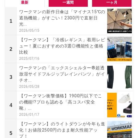
最新
一週間
一ヶ月
ワークマンの新作日傘は「マイナス15℃の
遮熱機能」がすごい！2300円で直射日
1
光...
2026/05/15
【ワークマン】「冷感レギンス」着用レビ
ュー！夏におすすめの3選◎機能性と価格
2
比較
2025/07/16
ワークマンの「エックスシェルター®超透
放湿サイドフルジップレインパンツ」がイ
3
チオ...
2026/05/28
【ワークマン衝撃価格】1900円以下でこ
の機能!?プロも認める「高コスパ安全
4
靴」...
2026/01/17
【ワークマン】のライトダウンが今年も進
化！お値段2500円のまま耐久性能アッ
5
プ！