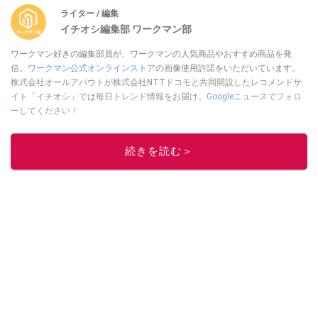
ライター / 編集
イチオシ編集部 ワークマン部
ワークマン好きの編集部員が、ワークマンの人気商品やおすすめ商品を発
信。
ワークマン公式オンラインストア
の画像使用許諾をいただいています。
株式会社オールアバウトが株式会社NTTドコモと共同開設したレコメンドサ
イト「イチオシ」では毎日トレンド情報をお届け。
Googleニュースでフォロ
ー
してください！
このイチオシストの他の記事を読む
続きを読む＞