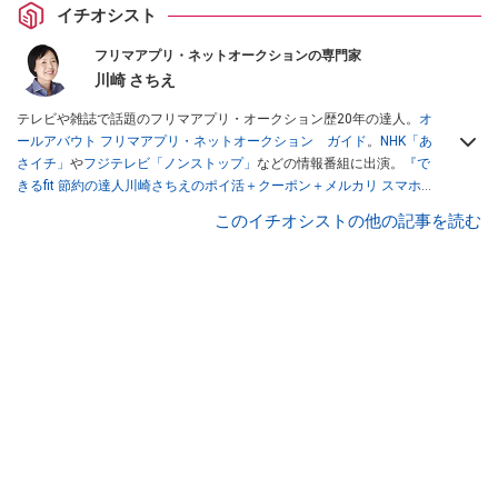
イチオシスト
フリマアプリ・ネットオークションの専門家
川崎 さちえ
テレビや雑誌で話題のフリマアプリ・オークション歴20年の達人。
オ
ールアバウト フリマアプリ・ネットオークション ガイド
。
NHK「あ
さイチ」
や
フジテレビ「ノンストップ」
などの情報番組に出演。
『で
きるfit 節約の達人川崎さちえのポイ活＋クーポン＋メルカリ スマホで
おトク術』（インプレス刊）
、
『「ゆる副業」のはじめかた メルカリ
このイチオシストの他の記事を読む
スマホ1つでスキマ時間に効率的に稼ぐ！』（翔泳社刊）
ほか著書多
数。ブログは
「川崎さちえのごちゃまぜ日記」
。
■経歴：2003年、夫が子育てをするために、突然会社を辞める。翌月
からの給料が０円になり、家にいながら、しかも空いた時間でできる
オークションに目をつける。しかし、取引の仕方がわからずに、まず
は落札者として参加。その後、出品者側にまわり、家の中の物を出品
しまくる。出品する物がほぼなくなってからは、仕入れを経験。ネッ
トオークションを生活の一部に取り入れるべく、「ネットオークショ
ンやフリマアプリは生活のインフラになる」という考えを持つ。また
消費税増税の社会においては、ネットオークションやフリマアプリが
家計の救世主になりえると考え、業者とは違う視点でユーザーとして
参加中。