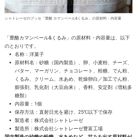
シャトレーゼのブッセ「豊酪 カマンベール&くるみ」の原材料・内容量
「豊酪カマンベール&くるみ」の原材料・内容量は、以下
のとおりです。
名称：洋菓子
原材料名：砂糖（国内製造）、卵、小麦粉、チーズ、
バター、マーガリン、チョコレート、粉糖、でん粉、
くるみ、クリーム、水あめ、乾燥卵白／加工でん粉、
膨張剤、乳化剤（大豆由来）、香料、安定剤（増粘多
糖類）
内容量：1個
保存方法：直射日光を避け、25℃以下で保存
製造者：株式会社シャトレーゼ
製造所：株式会社シャトレーゼ豊富工場
国内製造の砂糖や粉糖、水あめなど、甘みを出す原材料が