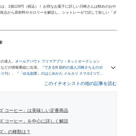
は、1個129円（税込）！ お得なお菓子に詳しい川崎さんは軽めのおや
視点から原材料やカロリーを解説し、シャトレーゼで試して欲しい「ダ
家
年の達人。
オールアバウト フリマアプリ・ネットオークション
」
などの情報番組に出演。
『できるfit 節約の達人川崎さちえのポ
レス刊）
、
『「ゆる副業」のはじめかた メルカリ スマホ1つでス
ブログは
「川崎さちえのごちゃまぜ日記」
。
このイチオシストの他の記事を読む
辞める。翌月からの給料が０円になり、家にいながら、しかも空
引の仕方がわからずに、まずは落札者として参加。その後、出
がほぼなくなってからは、仕入れを経験。ネットオークション
フリマアプリは生活のインフラになる」という考えを持つ。ま
リマアプリが家計の救世主になりえると考え、業者とは違う視
ズ コーヒー」は美味しい定番商品
ズ コーヒー」を中心に詳しく解説
ズ」の種類は？