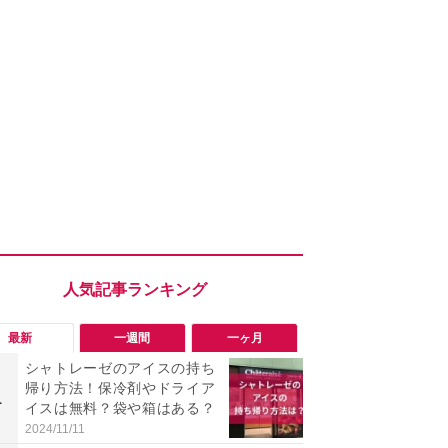
最新
一週間
一ヶ月
シャトレーゼのアイスの持ち
「勝手にデ
帰り方法！保冷剤やドライア
る!?」Win
1
1
イスは無料？袋や箱はある？
オフにして最
身を守る技
2024/11/11
2026/08/05