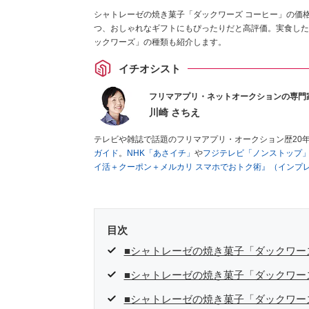
シャトレーゼの焼き菓子「ダックワーズ コーヒー」の価格
つ、おしゃれなギフトにもぴったりだと高評価。実食した
ックワーズ」の種類も紹介します。
イチオシスト
フリマアプリ・ネットオークションの専門
川崎 さちえ
テレビや雑誌で話題のフリマアプリ・オークション歴20
ガイド
。
NHK「あさイチ」
や
フジテレビ「ノンストップ
イ活＋クーポン＋メルカリ スマホでおトク術』（インプ
キマ時間に効率的に稼ぐ！』（翔泳社刊）
ほか著書多数。
■経歴：2003年、夫が子育てをするために、突然会社を
いた時間でできるオークションに目をつける。しかし、取
品者側にまわり、家の中の物を出品しまくる。出品する物
目次
を生活の一部に取り入れるべく、「ネットオークションや
た消費税増税の社会においては、ネットオークションやフ
■シャトレーゼの焼き菓子「ダックワー
点でユーザーとして参加中。
■シャトレーゼの焼き菓子「ダックワー
■シャトレーゼの焼き菓子「ダックワー