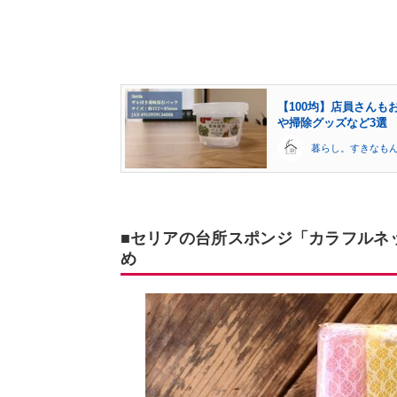
【100均】店員さん
や掃除グッズなど3選
暮らし。すきなも
■セリアの台所スポンジ「カラフルネ
め