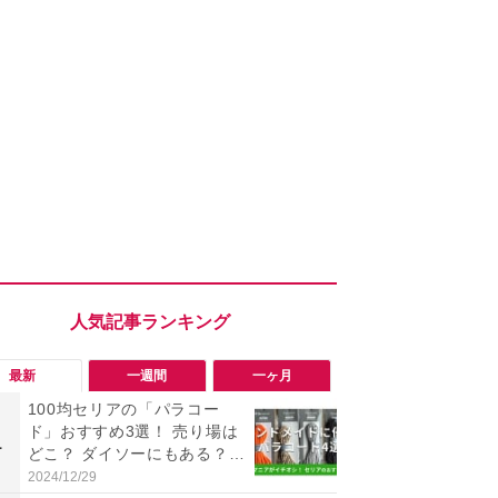
最新
一週間
一ヶ月
100均セリアの「パラコー
「勝手にデ
ド」おすすめ3選！ 売り場は
る!?」Win
1
1
どこ？ ダイソーにもある？
オフにして最
色・長さ・太さも種類豊富
身を守る技
2024/12/29
2026/08/05