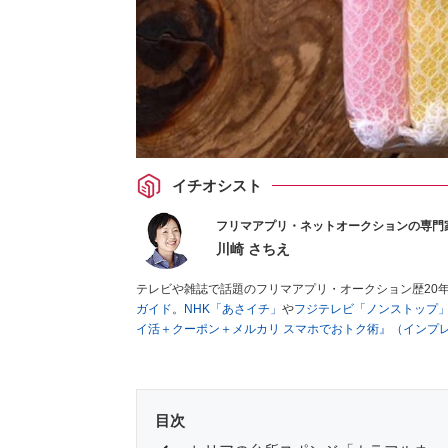
イチオシスト
フリマアプリ・ネットオークションの専門
川崎 さちえ
テレビや雑誌で話題のフリマアプリ・オークション歴20
ガイド
。
NHK「あさイチ」
や
フジテレビ「ノンストップ
イ活＋クーポン＋メルカリ スマホでおトク術』（インプ
キマ時間に効率的に稼ぐ！』（翔泳社刊）
ほか著書多数。
■経歴：2003年、夫が子育てをするために、突然会社を
いた時間でできるオークションに目をつける。しかし、取
品者側にまわり、家の中の物を出品しまくる。出品する物
目次
を生活の一部に取り入れるべく、「ネットオークションや