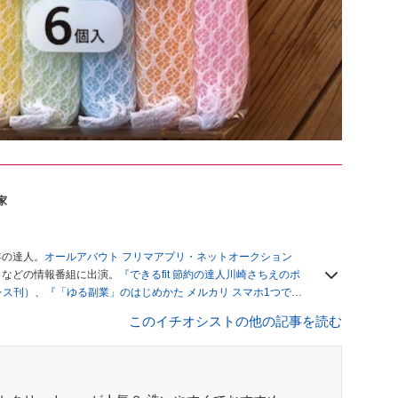
家
年の達人。
オールアバウト フリマアプリ・ネットオークション
」
などの情報番組に出演。
『できるfit 節約の達人川崎さちえのポ
レス刊）
、
『「ゆる副業」のはじめかた メルカリ スマホ1つでス
ブログは
「川崎さちえのごちゃまぜ日記」
。
このイチオシストの他の記事を読む
辞める。翌月からの給料が０円になり、家にいながら、しかも空
引の仕方がわからずに、まずは落札者として参加。その後、出
がほぼなくなってからは、仕入れを経験。ネットオークション
フリマアプリは生活のインフラになる」という考えを持つ。ま