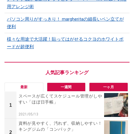
用アレンジ術
パソコン周りがすっきり！ margheritaの細長いペン立てが
便利
様々な用途で大活躍！貼ってはがせるコクヨのホワイトボ
ードが超便利
最新
一週間
一ヶ月
スペースが広くてスケジュール管理がしや
すい「ほぼ日手帳」
1
2021/05/13
資料が見やすく、汚れず、収納しやすい！
キングジムの「コンパック」
2