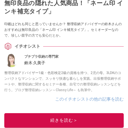
無印良品の隠れた人気商品！「ネーム印 イ
ンキ補充タイプ」
印鑑はどれも同じと思っていませんか？ 整理収納アドバイザーの鈴木さんの
おすすめは無印良品の「ネーム印 インキ補充タイプ」。セミオーダーなの
で、珍しい苗字の方でも安心だとか。
イチオシスト
プチプラ収納の専門家
鈴木 久美子
整理収納アドバイザー1級・色彩検定2級の資格を持つ、2児の母。3LDKのコ
ンパクトなマンションで、スッキリ快適な暮らしを実践。出張整理収納サポ
ートや、整理収納に関するセミナー各種、自宅での整理収納レッスンなどを
行う。ブログ整理収納レッスン～Classy Life～ も執筆中。
このイチオシストの他の記事を読む
続きを読む＞