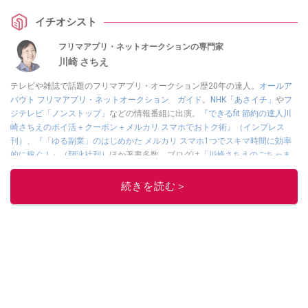
イチオシスト
フリマアプリ・ネットオークションの専門家
川崎 さちえ
テレビや雑誌で話題のフリマアプリ・オークション歴20年の達人。
オールア
バウト フリマアプリ・ネットオークション ガイド
。
NHK「あさイチ」
や
フ
ジテレビ「ノンストップ」
などの情報番組に出演。
『できるfit 節約の達人川
崎さちえのポイ活＋クーポン＋メルカリ スマホでおトク術』（インプレス
刊）
、
『「ゆる副業」のはじめかた メルカリ スマホ1つでスキマ時間に効率
的に稼ぐ！』（翔泳社刊）
ほか著書多数。ブログは
「川崎さちえのごちゃま
ぜ日記」
。
■経歴：2003年、夫が子育てをするために、突然会社を辞める。翌月からの
続きを読む＞
給料が０円になり、家にいながら、しかも空いた時間でできるオークション
に目をつける。しかし、取引の仕方がわからずに、まずは落札者として参
加。その後、出品者側にまわり、家の中の物を出品しまくる。出品する物が
ほぼなくなってからは、仕入れを経験。ネットオークションを生活の一部に
取り入れるべく、「ネットオークションやフリマアプリは生活のインフラに
なる」という考えを持つ。また消費税増税の社会においては、ネットオーク
ションやフリマアプリが家計の救世主になりえると考え、業者とは違う視点
でユーザーとして参加中。