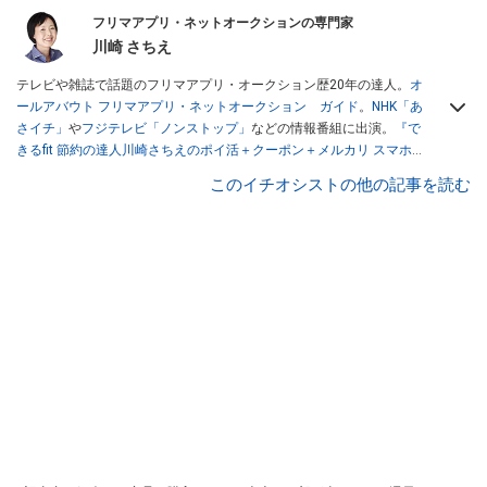
フリマアプリ・ネットオークションの専門家
川崎 さちえ
テレビや雑誌で話題のフリマアプリ・オークション歴20年の達人。
オ
ールアバウト フリマアプリ・ネットオークション ガイド
。
NHK「あ
さイチ」
や
フジテレビ「ノンストップ」
などの情報番組に出演。
『で
きるfit 節約の達人川崎さちえのポイ活＋クーポン＋メルカリ スマホで
おトク術』（インプレス刊）
、
『「ゆる副業」のはじめかた メルカリ
このイチオシストの他の記事を読む
スマホ1つでスキマ時間に効率的に稼ぐ！』（翔泳社刊）
ほか著書多
数。ブログは
「川崎さちえのごちゃまぜ日記」
。
■経歴：2003年、夫が子育てをするために、突然会社を辞める。翌月
からの給料が０円になり、家にいながら、しかも空いた時間でできる
オークションに目をつける。しかし、取引の仕方がわからずに、まず
は落札者として参加。その後、出品者側にまわり、家の中の物を出品
しまくる。出品する物がほぼなくなってからは、仕入れを経験。ネッ
トオークションを生活の一部に取り入れるべく、「ネットオークショ
ンやフリマアプリは生活のインフラになる」という考えを持つ。また
消費税増税の社会においては、ネットオークションやフリマアプリが
家計の救世主になりえると考え、業者とは違う視点でユーザーとして
参加中。