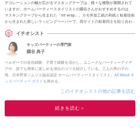
デコレーションの幅が広がるマスキングテープは、様々な種類が展開されて
いますが、ホームパーティースタイリストの國谷さんがおすすめするのは、
マスキングテープから生まれた「mt wrap」。カモ井加工紙の和紙と粘着技術
から生まれた新しいラッピングペーパーで、両サイドの粘着同士を貼り合わ
せて簡単に袋を作れたり、マステと組み合わせて可愛いラッピングを作った
イチオシスト
りと、アイデア次第で様々な使い方ができるのが魅力なのだとか！
キッズパーティーの専門家
國谷 典子
ベルギーでの在住経験、子育て経験を活かし、ユニークなパーティーアイデ
アや、誰でも簡単に楽しめる演出のコツを紹介している。三人の男の子の
母。日本野菜ソムリエ協会認定 ホームパーティースタイリスト。
All About キ
ッズパーティー ガイド
を務める。
このイチオシストの他の記事を読む
続きを読む＞