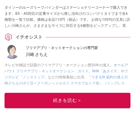
ダイソーのルーズリーフバインダーはステーショナリーコーナーで購入でき
ます。B5・A5対応の定番サイズから推し活向けのコンパクトタイプまで全6
種類を一覧で比較。価格は全品110円（税込）です。 お得な100均の文具に詳
しい川崎さんが、さまざまなサイズに対応する6種類をピックアップし、実際
の使い勝手を紹介します。
イチオシスト
フリマアプリ・ネットオークションの専門家
川崎 さちえ
テレビや雑誌で話題のフリマアプリ・オークション歴20年の達人。
オールア
バウト フリマアプリ・ネットオークション ガイド
。
NHK「あさイチ」
や
フ
ジテレビ「ノンストップ」
などの情報番組に出演。
『できるfit 節約の達人川
崎さちえのポイ活＋クーポン＋メルカリ スマホでおトク術』（インプレス
刊）
、
『「ゆる副業」のはじめかた メルカリ スマホ1つでスキマ時間に効率
的に稼ぐ！』（翔泳社刊）
ほか著書多数。ブログは
「川崎さちえのごちゃま
続きを読む＞
ぜ日記」
。
■経歴：2003年、夫が子育てをするために、突然会社を辞める。翌月からの
給料が０円になり、家にいながら、しかも空いた時間でできるオークション
に目をつける。しかし、取引の仕方がわからずに、まずは落札者として参
加。その後、出品者側にまわり、家の中の物を出品しまくる。出品する物が
ほぼなくなってからは、仕入れを経験。ネットオークションを生活の一部に