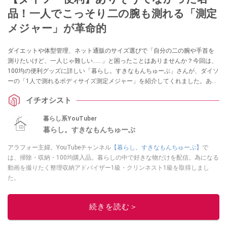
品！一人でこっそり二の腕も測れる「測定
メジャー」が革命的
ダイエットや体型管理、ネット通販のサイズ選びで「自分の二の腕や手首を
測りたいけど、一人じゃ難しい……」と困ったことはありませんか？今回は、
100均の便利グッズに詳しい「暮らし。すきなもんちゅーぶ」さんが、ダイソ
ーの「1人で測れるボディサイズ測定メジャー」を紹介してくれました。あり
そうでなかった110円のアイデア名品は、採寸のイライラを解消してくれる一
イチオシスト
家に一台レベルの重宝アイテムです！
暮らし系YouTuber
暮らし。すきなもんちゅーぶ
アラフォー主婦。YouTubeチャンネル
【暮らし。すきなもんちゅーぶ】
で
は、掃除・収納・100均購入品。暮らしの中で好きな物だけを配信。為になる
動画を撮りたく整理収納アドバイザー1級・クリンネスト1級を取得しまし
た。
このイチオシストの他の記事を読む
続きを読む＞