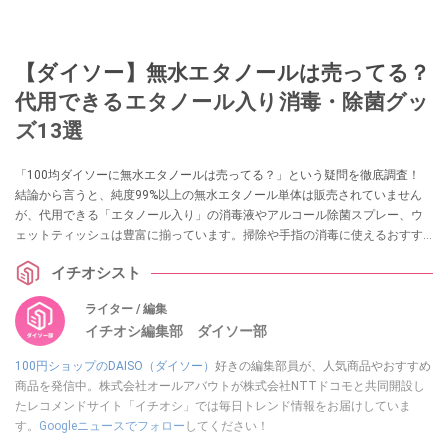
【ダイソー】無水エタノールは売ってる？
代用できるエタノール入り消毒・除菌グッ
ズ13選
「100均ダイソーに無水エタノールは売ってる？」という疑問を徹底調査！
結論から言うと、純度99%以上の無水エタノール単体は販売されていません
が、代用できる「エタノール入り」の消毒液やアルコール除菌スプレー、ウ
ェットティッシュは豊富に揃っています。掃除や手指の消毒に使えるおすす
めグッズ13選を実際の売り場情報とともに紹介します。
イチオシスト
ライター / 編集
イチオシ編集部 ダイソー部
100円ショップのDAISO（ダイソー）
好きの編集部員が、人気商品やおすすめ
商品を発信中。株式会社オールアバウトが株式会社NTTドコモと共同開設し
たレコメンドサイト「イチオシ」では毎日トレンド情報をお届けしていま
す。
Googleニュースでフォロー
してください！