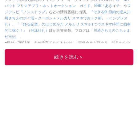
バウト フリマアプリ・ネットオークション ガイド
。
NHK「あさイチ」
や
フ
ジテレビ「ノンストップ」
などの情報番組に出演。
『できるfit 節約の達人川
崎さちえのポイ活＋クーポン＋メルカリ スマホでおトク術』（インプレス
刊）
、
『「ゆる副業」のはじめかた メルカリ スマホ1つでスキマ時間に効率
的に稼ぐ！』（翔泳社刊）
ほか著書多数。ブログは
「川崎さちえのごちゃま
ぜ日記」
。
■経歴：2003年、夫が子育てをするために、突然会社を辞める。翌月からの
給料が０円になり、家にいながら、しかも空いた時間でできるオークション
に目をつける。しかし、取引の仕方がわからずに、まずは落札者として参
続きを読む＞
加。その後、出品者側にまわり、家の中の物を出品しまくる。出品する物が
ほぼなくなってからは、仕入れを経験。ネットオークションを生活の一部に
取り入れるべく、「ネットオークションやフリマアプリは生活のインフラに
なる」という考えを持つ。また消費税増税の社会においては、ネットオーク
ションやフリマアプリが家計の救世主になりえると考え、業者とは違う視点
でユーザーとして参加中。
このイチオシストの他の記事を読む