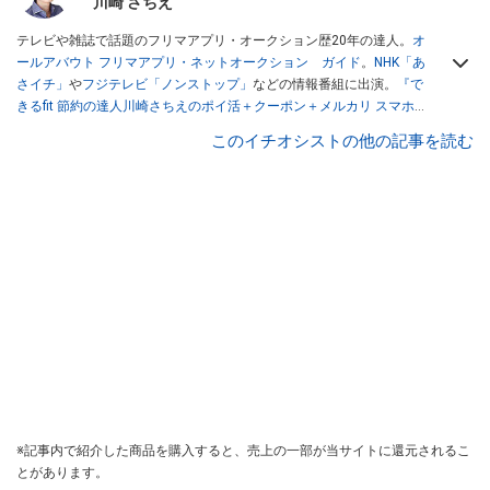
川崎 さちえ
テレビや雑誌で話題のフリマアプリ・オークション歴20年の達人。
オ
ールアバウト フリマアプリ・ネットオークション ガイド
。
NHK「あ
さイチ」
や
フジテレビ「ノンストップ」
などの情報番組に出演。
『で
きるfit 節約の達人川崎さちえのポイ活＋クーポン＋メルカリ スマホで
おトク術』（インプレス刊）
、
『「ゆる副業」のはじめかた メルカリ
このイチオシストの他の記事を読む
スマホ1つでスキマ時間に効率的に稼ぐ！』（翔泳社刊）
ほか著書多
数。ブログは
「川崎さちえのごちゃまぜ日記」
。
■経歴：2003年、夫が子育てをするために、突然会社を辞める。翌月
からの給料が０円になり、家にいながら、しかも空いた時間でできる
オークションに目をつける。しかし、取引の仕方がわからずに、まず
は落札者として参加。その後、出品者側にまわり、家の中の物を出品
しまくる。出品する物がほぼなくなってからは、仕入れを経験。ネッ
トオークションを生活の一部に取り入れるべく、「ネットオークショ
ンやフリマアプリは生活のインフラになる」という考えを持つ。また
消費税増税の社会においては、ネットオークションやフリマアプリが
家計の救世主になりえると考え、業者とは違う視点でユーザーとして
参加中。
※記事内で紹介した商品を購入すると、売上の一部が当サイトに還元されるこ
とがあります。