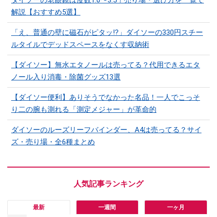
ダイソーの老眼鏡は度数1.0〜3.5！売り場・選び方を一覧で
解説【おすすめ5選】
「え、普通の壁に磁石がピタッ!?」ダイソーの330円スチー
ルタイルでデッドスペースをなくす収納術
【ダイソー】無水エタノールは売ってる？代用できるエタ
ノール入り消毒・除菌グッズ13選
【ダイソー便利】ありそうでなかった名品！一人でこっそ
り二の腕も測れる「測定メジャー」が革命的
ダイソーのルーズリーフバインダー、A4は売ってる？サイ
ズ・売り場・全6種まとめ
最新
一週間
一ヶ月