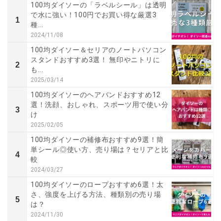
100均ダイソーの「ラベルシール」は透明
で水に強い！100円でお買い得な厳選3
1
種...
2024/11/08
100均ダイソー＆セリアのノートパソコン
スタンドおすすめ3選！ 無印やニトリに
2
も...
2025/03/14
100均ダイソーのヘアバンドおすすめ12
選！洗顔、おしゃれ、スポーツ用で使い分
3
け
2025/02/05
100均ダイソーの補修布おすすめ9選！簡
単シール◎使い方、売り場は？セリアと比
4
較
2024/03/27
100均ダイソーのロープおすすめ6選！太
さ、強度を上げる方法、種類別の売り場
5
は？
2024/11/30