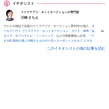
イチオシスト
フリマアプリ・ネットオークションの専門家
川崎 さちえ
テレビや雑誌で話題のフリマアプリ・オークション歴20年の達人。
オ
ールアバウト フリマアプリ・ネットオークション ガイド
。
NHK「あ
さイチ」
や
フジテレビ「ノンストップ」
などの情報番組に出演。
『で
きるfit 節約の達人川崎さちえのポイ活＋クーポン＋メルカリ スマホで
おトク術』（インプレス刊）
、
『「ゆる副業」のはじめかた メルカリ
このイチオシストの他の記事を読む
スマホ1つでスキマ時間に効率的に稼ぐ！』（翔泳社刊）
ほか著書多
数。ブログは
「川崎さちえのごちゃまぜ日記」
。
■経歴：2003年、夫が子育てをするために、突然会社を辞める。翌月
からの給料が０円になり、家にいながら、しかも空いた時間でできる
オークションに目をつける。しかし、取引の仕方がわからずに、まず
は落札者として参加。その後、出品者側にまわり、家の中の物を出品
しまくる。出品する物がほぼなくなってからは、仕入れを経験。ネッ
トオークションを生活の一部に取り入れるべく、「ネットオークショ
ンやフリマアプリは生活のインフラになる」という考えを持つ。また
消費税増税の社会においては、ネットオークションやフリマアプリが
家計の救世主になりえると考え、業者とは違う視点でユーザーとして
参加中。