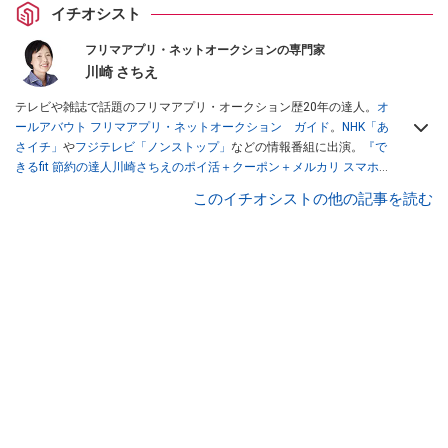
イチオシスト
フリマアプリ・ネットオークションの専門家
川崎 さちえ
テレビや雑誌で話題のフリマアプリ・オークション歴20年の達人。
オ
ールアバウト フリマアプリ・ネットオークション ガイド
。
NHK「あ
さイチ」
や
フジテレビ「ノンストップ」
などの情報番組に出演。
『で
きるfit 節約の達人川崎さちえのポイ活＋クーポン＋メルカリ スマホで
おトク術』（インプレス刊）
、
『「ゆる副業」のはじめかた メルカリ
このイチオシストの他の記事を読む
スマホ1つでスキマ時間に効率的に稼ぐ！』（翔泳社刊）
ほか著書多
数。ブログは
「川崎さちえのごちゃまぜ日記」
。
■経歴：2003年、夫が子育てをするために、突然会社を辞める。翌月
からの給料が０円になり、家にいながら、しかも空いた時間でできる
オークションに目をつける。しかし、取引の仕方がわからずに、まず
は落札者として参加。その後、出品者側にまわり、家の中の物を出品
しまくる。出品する物がほぼなくなってからは、仕入れを経験。ネッ
トオークションを生活の一部に取り入れるべく、「ネットオークショ
ンやフリマアプリは生活のインフラになる」という考えを持つ。また
消費税増税の社会においては、ネットオークションやフリマアプリが
家計の救世主になりえると考え、業者とは違う視点でユーザーとして
参加中。