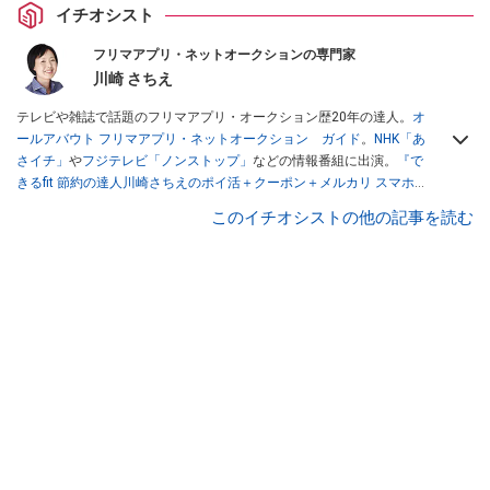
イチオシスト
フリマアプリ・ネットオークションの専門家
川崎 さちえ
テレビや雑誌で話題のフリマアプリ・オークション歴20年の達人。
オ
ールアバウト フリマアプリ・ネットオークション ガイド
。
NHK「あ
さイチ」
や
フジテレビ「ノンストップ」
などの情報番組に出演。
『で
きるfit 節約の達人川崎さちえのポイ活＋クーポン＋メルカリ スマホで
おトク術』（インプレス刊）
、
『「ゆる副業」のはじめかた メルカリ
このイチオシストの他の記事を読む
スマホ1つでスキマ時間に効率的に稼ぐ！』（翔泳社刊）
ほか著書多
数。ブログは
「川崎さちえのごちゃまぜ日記」
。
■経歴：2003年、夫が子育てをするために、突然会社を辞める。翌月
からの給料が０円になり、家にいながら、しかも空いた時間でできる
オークションに目をつける。しかし、取引の仕方がわからずに、まず
は落札者として参加。その後、出品者側にまわり、家の中の物を出品
しまくる。出品する物がほぼなくなってからは、仕入れを経験。ネッ
トオークションを生活の一部に取り入れるべく、「ネットオークショ
ンやフリマアプリは生活のインフラになる」という考えを持つ。また
消費税増税の社会においては、ネットオークションやフリマアプリが
家計の救世主になりえると考え、業者とは違う視点でユーザーとして
参加中。