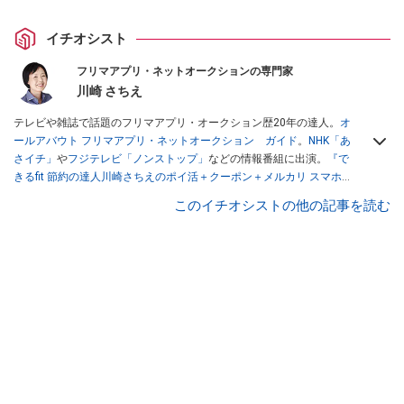
イチオシスト
フリマアプリ・ネットオークションの専門家
川崎 さちえ
テレビや雑誌で話題のフリマアプリ・オークション歴20年の達人。
オ
ールアバウト フリマアプリ・ネットオークション ガイド
。
NHK「あ
さイチ」
や
フジテレビ「ノンストップ」
などの情報番組に出演。
『で
きるfit 節約の達人川崎さちえのポイ活＋クーポン＋メルカリ スマホで
おトク術』（インプレス刊）
、
『「ゆる副業」のはじめかた メルカリ
このイチオシストの他の記事を読む
スマホ1つでスキマ時間に効率的に稼ぐ！』（翔泳社刊）
ほか著書多
数。ブログは
「川崎さちえのごちゃまぜ日記」
。
■経歴：2003年、夫が子育てをするために、突然会社を辞める。翌月
からの給料が０円になり、家にいながら、しかも空いた時間でできる
オークションに目をつける。しかし、取引の仕方がわからずに、まず
は落札者として参加。その後、出品者側にまわり、家の中の物を出品
しまくる。出品する物がほぼなくなってからは、仕入れを経験。ネッ
トオークションを生活の一部に取り入れるべく、「ネットオークショ
ンやフリマアプリは生活のインフラになる」という考えを持つ。また
消費税増税の社会においては、ネットオークションやフリマアプリが
家計の救世主になりえると考え、業者とは違う視点でユーザーとして